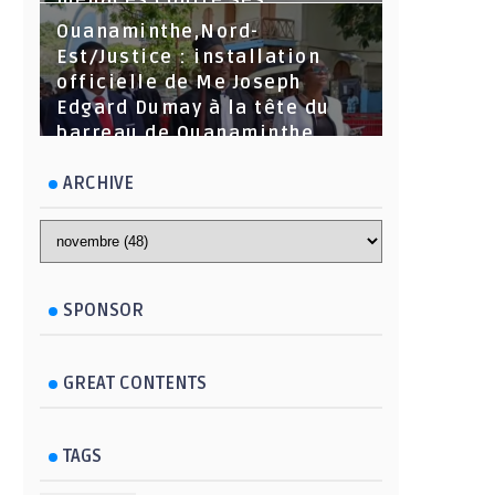
menaces contre ses
dirigeants
Ouanaminthe,Nord-
Est/Justice : installation
officielle de Me Joseph
Edgard Dumay à la tête du
barreau de Ouanaminthe.
ARCHIVE
SPONSOR
GREAT CONTENTS
TAGS