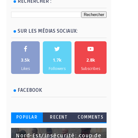
RECHERCHER :
SUR LES MÉDIAS SOCIAUX:
3.5k
1.7k
2.8k
Likes
Followers
Subscribes
FACEBOOK
POPULAR
RECENT
COMMENTS
Nord-Est/Insécurité: coup de