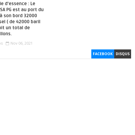
ie d'essence : Le
SSA PG est au port du
 à son bord 32000
sel ( de 42000 baril
oit un total de
llons.
os
Nov 06, 2021
FACEBOOK
DISQUS