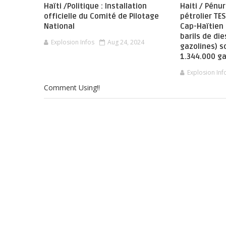
Haïti /Politique : Installation
Haiti / Pénur
officielle du Comité de Pilotage
pétrolier TE
National
Cap-Haïtien
barils de die
Explosion Infos
Aug 24, 2024
gazolines) s
1.344.000 ga
Explosion Inf
Comment Using!!