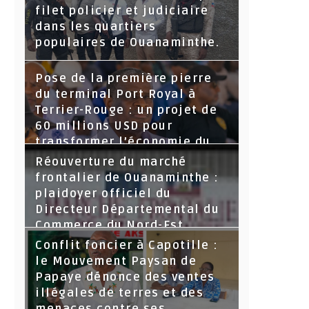
filet policier et judiciaire
dans les quartiers
populaires de Ouanaminthe.
Pose de la première pierre
du terminal Port Royal à
Terrier-Rouge : un projet de
60 millions USD pour
transformer l’économie du
Nord-Est
Réouverture du marché
frontalier de Ouanaminthe :
plaidoyer officiel du
Directeur Départemental du
Commerce du Nord-Est.
Conflit foncier à Capotille :
le Mouvement Paysan de
Papaye dénonce des ventes
illégales de terres et des