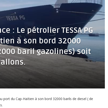
ce : Le pétrolier TESSA PG
ïtien à son bord 32000
2000 baril gazolines) soit
gallons.
au port du Cap-Haïtien à son bord 32000 barils de diesel ( de
s.