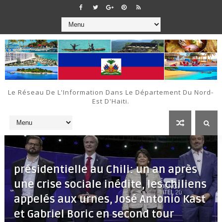
Le Réseau De L'Information Dans Le Département Du Nord-
Est D'Haiti.
présidentielle au Chili: un an après
une crise sociale inédite, les chiliens
appelés aux urnes, José Antonio Kast
et Gabriel Boric en second tour