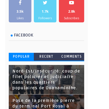
3.5k
1.7k
2.8k
Likes
Followers
Subscribes
FACEBOOK
POPULAR
RECENT
COMMENTS
Nord-Est/Insécurité: coup de
filet policier et judiciaire
dans les quartiers
populaires de Ouanaminthe.
Pose de la première pierre
du terminal Port Royal à