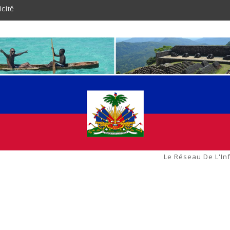
icité
Le Réseau De L'In