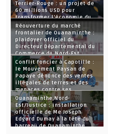
Terrier-Rouge : un projet de
60 millions USD pour
transformer l’économie du
Nord-Est
Réouverture du marché
frontalier de Ouanaminthe :
plaidoyer officiel du
Directeur Départemental du
Commerce du Nord-Est.
Conflit foncier à Capotille :
le Mouvement Paysan de
Papaye dénonce des ventes
illégales de terres et des
menaces contre ses
dirigeants
Ouanaminthe,Nord-
Est/Justice : installation
officielle de Me Joseph
Edgard Dumay à la tête du
barreau de Ouanaminthe.