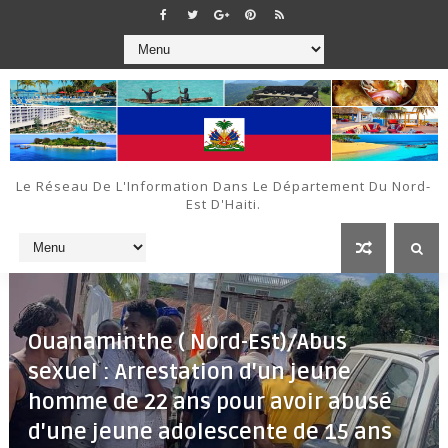
Le Réseau De L'Information Dans Le Département Du Nord-
Est D'Haiti.
Ouanaminthe ( Nord-Est)/Abus
sexuel : Arrestation d'un jeune
homme de 22 ans pour avoir abusé
d'une jeune adolescente de 15 ans