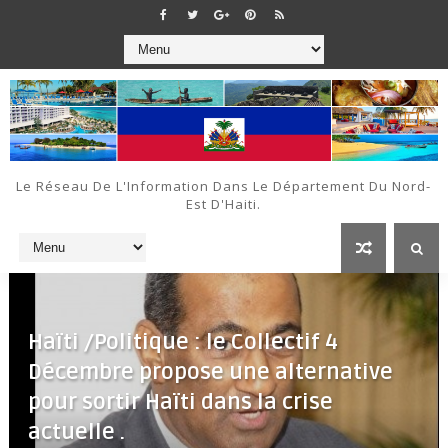
Le Réseau De L'Information Dans Le Département Du Nord-
Est D'Haiti.
Haïti /Politique : le Collectif 4
Décembre propose une alternative
pour sortir Haïti dans la crise
actuelle .