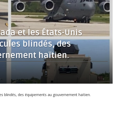
nada et les États-Unis
icules blindés, des
rnement haïtien.
ules blindés, des équipements au gouvernement haïtien.