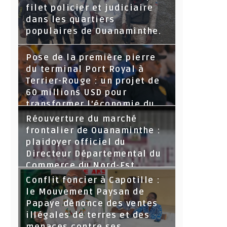
filet policier et judiciaire
dans les quartiers
populaires de Ouanaminthe.
Pose de la première pierre
du terminal Port Royal à
Terrier-Rouge : un projet de
60 millions USD pour
transformer l’économie du
Nord-Est
Réouverture du marché
frontalier de Ouanaminthe :
plaidoyer officiel du
Directeur Départemental du
Commerce du Nord-Est.
Conflit foncier à Capotille :
le Mouvement Paysan de
Papaye dénonce des ventes
illégales de terres et des