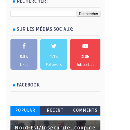
RECHERCHER :
SUR LES MÉDIAS SOCIAUX:
3.5k
1.7k
2.8k
Likes
Followers
Subscribes
FACEBOOK
POPULAR
RECENT
COMMENTS
Nord-Est/Insécurité: coup de