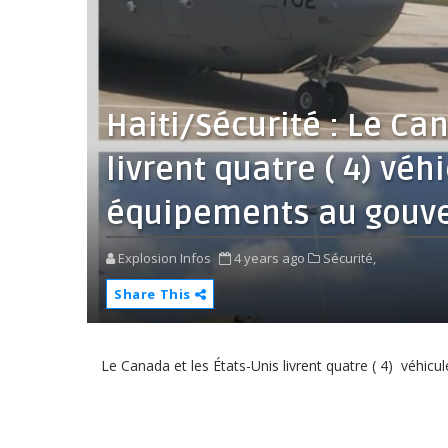
Haiti/Sécurité : Le Ca
livrent quatre ( 4) véh
équipements au gouve
Explosion Infos
4 years ago
Sécurité,
Share This
Le Canada et les États-Unis livrent quatre ( 4) véhic