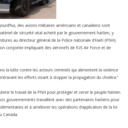
jourd’hui, des avions militaires américains et canadiens sont
matériel de sécurité vital acheté par le gouvernement haïtien, y
nitures au directeur général de la Police nationale d’Haïti (PNH).
tion conjointe impliquant des aéronefs de l’US Air Force et de
ns la lutte contre les acteurs criminels qui alimentent la violence
entravant les efforts visant à stopper la propagation du choléra.’’
enir le travail de la PNH pour protéger et servir le peuple haïtien.
nos gouvernements travaillent avec des partenaires haïtiens pour
plémentaires et à améliorer les opérations d’application de la loi
du Canada.