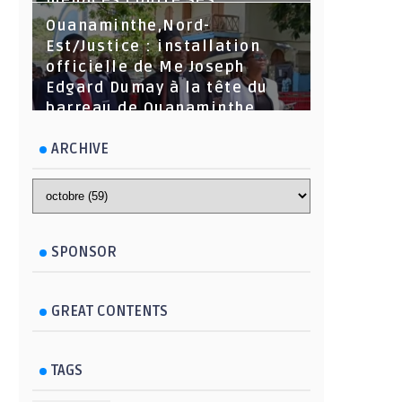
menaces contre ses
dirigeants
Ouanaminthe,Nord-
Est/Justice : installation
officielle de Me Joseph
Edgard Dumay à la tête du
barreau de Ouanaminthe.
ARCHIVE
SPONSOR
GREAT CONTENTS
TAGS