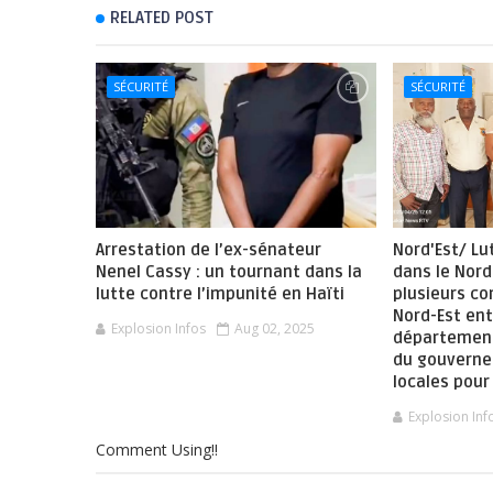
RELATED POST
SÉCURITÉ
SÉCURITÉ
Arrestation de l’ex-sénateur
Nord'Est/ Lu
Nenel Cassy : un tournant dans la
dans le Nord
lutte contre l’impunité en Haïti
plusieurs c
Nord-Est ent
Explosion Infos
Aug 02, 2025
département
du gouverne
locales pour
Explosion Inf
Comment Using!!