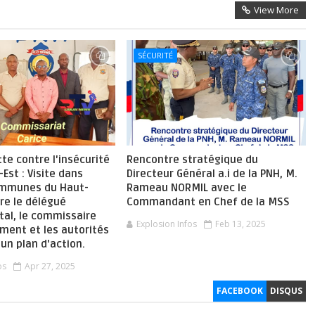
View More
SÉCURITÉ
tte contre l'insécurité
Rencontre stratégique du
-Est : Visite dans
Directeur Général a.i de la PNH, M.
ommunes du Haut-
Rameau NORMIL avec le
re le délégué
Commandant en Chef de la MSS
al, le commissaire
Explosion Infos
Feb 13, 2025
ment et les autorités
 un plan d'action.
os
Apr 27, 2025
FACEBOOK
DISQUS