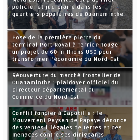
policier et judiciaire dans les
quartiers populaires de Ouanaminthe.
Pose de la première pierre du
terminal Port Royal à Terrier-Rouge :
un projet de 60 millions USD pour
transformer l’économie du Nord-Est
Réouverture du marché frontalier de
Ouanaminthe : plaidoyer officiel du
Directeur Départemental du
Commerce du Nord-Est.
Conflit foncier à Capotille : le
Mouvement Paysan de Papaye dénonce
des ventes illégales de terres et des
menaces contre ses dirigeants