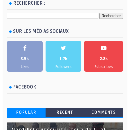
RECHERCHER :
SUR LES MÉDIAS SOCIAUX:
3.5k
1.7k
2.8k
Likes
Followers
Subscribes
FACEBOOK
POPULAR
RECENT
COMMENTS
Nord-Est/Insécurité: coup de filet