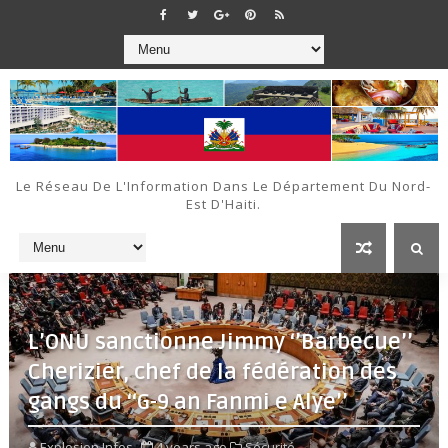
Le Réseau De L'Information Dans Le Département Du Nord-
Est D'Haiti.
L’ONU sanctionne Jimmy ‘’Barbecue’’
Cherizier, chef de la fédération des
gangs du ‘‘G-9 an Fanmi e Alye’’
Explosion Infos
4 years ago
Sécurité,