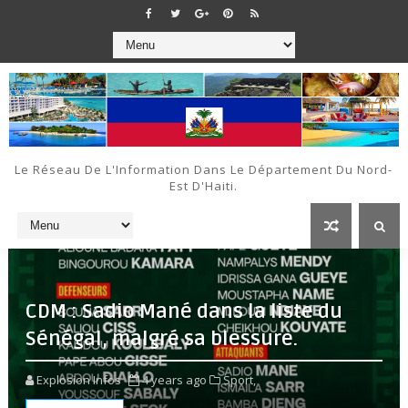
Le Réseau De L'Information Dans Le Département Du Nord-
Est D'Haiti.
CDM : Sadio Mané dans la liste du
Sénégal, malgré sa blessure.
Explosion Infos
4 years ago
Sport,