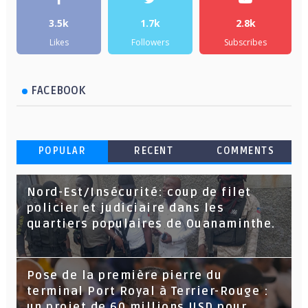
3.5k
1.7k
2.8k
Likes
Followers
Subscribes
FACEBOOK
POPULAR
RECENT
COMMENTS
Nord-Est/Insécurité: coup de filet
policier et judiciaire dans les
quartiers populaires de Ouanaminthe.
Pose de la première pierre du
terminal Port Royal à Terrier-Rouge :
un projet de 60 millions USD pour