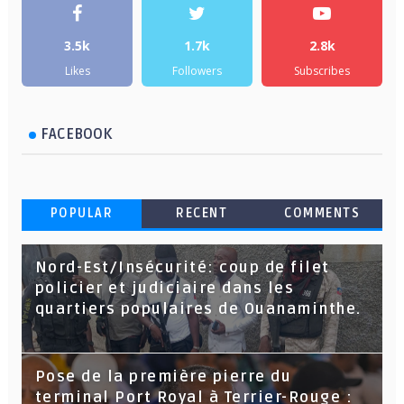
3.5k
1.7k
2.8k
Likes
Followers
Subscribes
FACEBOOK
POPULAR
RECENT
COMMENTS
Nord-Est/Insécurité: coup de filet
policier et judiciaire dans les
quartiers populaires de Ouanaminthe.
Pose de la première pierre du
terminal Port Royal à Terrier-Rouge :