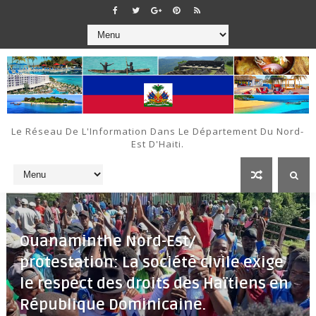
Le Réseau De L'Information Dans Le Département Du Nord-
Est D'Haiti.
Ouanaminthe Nord-Est/
protestation: La société civile exige
le respect des droits des Haïtiens en
République Dominicaine.