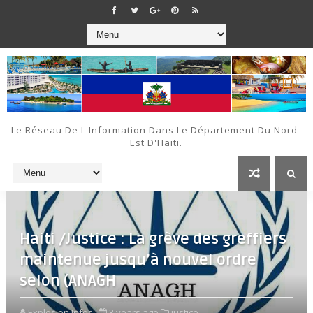
Le Réseau De L'Information Dans Le Département Du Nord-
Est D'Haiti.
Haiti /Justice : La grève des greffiers
maintenue jusqu’à nouvel ordre
selon (ANAGH
Explosion Infos
3 years ago
justice,