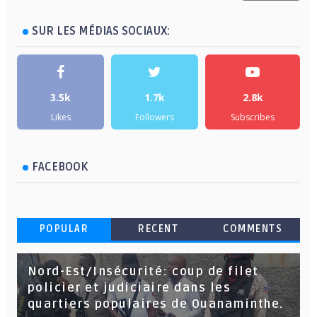
SUR LES MÉDIAS SOCIAUX:
3.5k
1.7k
2.8k
Likes
Followers
Subscribes
FACEBOOK
POPULAR
RECENT
COMMENTS
Nord-Est/Insécurité: coup de filet
policier et judiciaire dans les
quartiers populaires de Ouanaminthe.