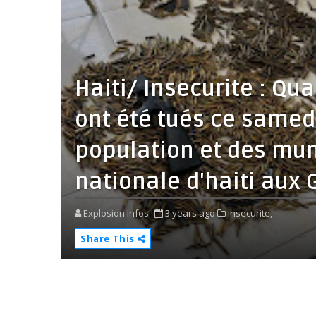
Haiti/ Insecurite : Qu
ont été tués ce samed
population et des muni
nationale d'haiti aux 
Explosion Infos
3 years ago
insecurite,
Share This