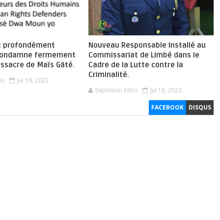
t profondément
Nouveau Responsable Installé au
 condamne fermement
Commissariat de Limbé dans le
assacre de Maïs Gäté.
Cadre de la Lutte contre la
Criminalité.
os
Jul 19, 2023
Explosion Infos
Jul 18, 2023
FACEBOOK
DISQUS