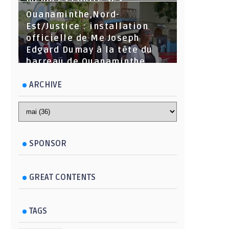
menaces contre ses
dirigeants
Ouanaminthe,Nord-
Est/Justice : installation
officielle de Me Joseph
Edgard Dumay à la tête du
barreau de Ouanaminthe.
ARCHIVE
SPONSOR
GREAT CONTENTS
TAGS