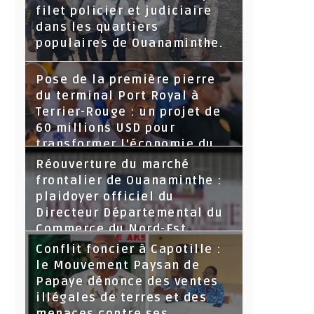
filet policier et judiciaire
dans les quartiers
populaires de Ouanaminthe.
Pose de la première pierre
du terminal Port Royal à
Terrier-Rouge : un projet de
60 millions USD pour
transformer l’économie du
Nord-Est
Réouverture du marché
frontalier de Ouanaminthe :
plaidoyer officiel du
Directeur Départemental du
Commerce du Nord-Est.
Conflit foncier à Capotille :
le Mouvement Paysan de
Papaye dénonce des ventes
illégales de terres et des