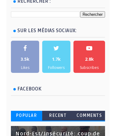
RECHERCHER :
SUR LES MÉDIAS SOCIAUX:
3.5k
1.7k
2.8k
Likes
Followers
Subscribes
FACEBOOK
POPULAR
RECENT
COMMENTS
Nord-Est/Insécurité: coup de