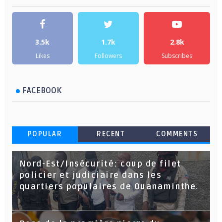
3.5k
1.7k
2.8k
Likes
Followers
Subscribes
FACEBOOK
POPULAR
RECENT
COMMENTS
Nord-Est/Insécurité: coup de filet
policier et judiciaire dans les
quartiers populaires de Ouanaminthe.