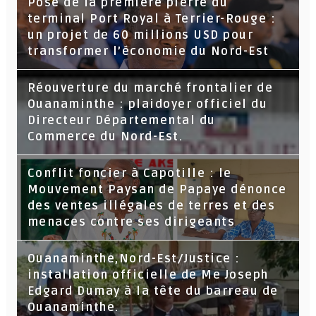
Pose de la première pierre du
terminal Port Royal à Terrier-Rouge :
un projet de 60 millions USD pour
transformer l’économie du Nord-Est
Réouverture du marché frontalier de
Ouanaminthe : plaidoyer officiel du
Directeur Départemental du
Commerce du Nord-Est.
Conflit foncier à Capotille : le
Mouvement Paysan de Papaye dénonce
des ventes illégales de terres et des
menaces contre ses dirigeants
Ouanaminthe,Nord-Est/Justice :
installation officielle de Me Joseph
Edgard Dumay à la tête du barreau de
Ouanaminthe.