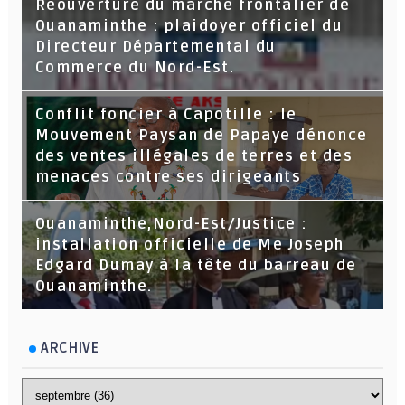
Réouverture du marché frontalier de
Ouanaminthe : plaidoyer officiel du
Directeur Départemental du
Commerce du Nord-Est.
Conflit foncier à Capotille : le
Mouvement Paysan de Papaye dénonce
des ventes illégales de terres et des
menaces contre ses dirigeants
Ouanaminthe,Nord-Est/Justice :
installation officielle de Me Joseph
Edgard Dumay à la tête du barreau de
Ouanaminthe.
ARCHIVE