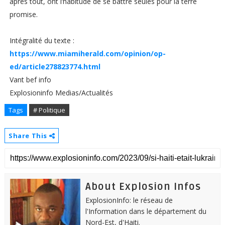
après tout, ont l’habitude de se battre seules pour la terre
promise.
Intégralité du texte :
https://www.miamiherald.com/opinion/op-
ed/article278823774.html
Vant bef info
Explosioninfo Medias/Actualités
Tags
# Politique
Share This
About Explosion Infos
ExplosionInfo: le réseau de
l'Information dans le département du
Nord-Est, d'Haiti.