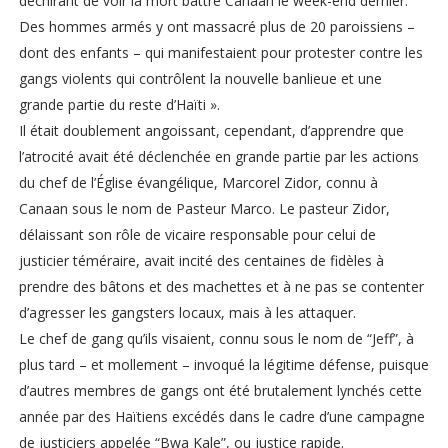
déchirant de voir la mort battre Canaan le week-end dernier.
Des hommes armés y ont massacré plus de 20 paroissiens –
dont des enfants – qui manifestaient pour protester contre les
gangs violents qui contrôlent la nouvelle banlieue et une
grande partie du reste d’Haïti ».
Il était doublement angoissant, cependant, d’apprendre que
l’atrocité avait été déclenchée en grande partie par les actions
du chef de l’Église évangélique, Marcorel Zidor, connu à
Canaan sous le nom de Pasteur Marco. Le pasteur Zidor,
délaissant son rôle de vicaire responsable pour celui de
justicier téméraire, avait incité des centaines de fidèles à
prendre des bâtons et des machettes et à ne pas se contenter
d’agresser les gangsters locaux, mais à les attaquer.
Le chef de gang qu’ils visaient, connu sous le nom de “Jeff”, à
plus tard – et mollement – invoqué la légitime défense, puisque
d’autres membres de gangs ont été brutalement lynchés cette
année par des Haïtiens excédés dans le cadre d’une campagne
de justiciers appelée “Bwa Kale”, ou justice rapide.