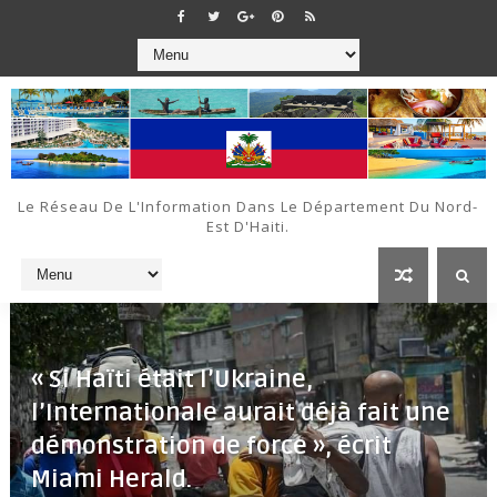
Le Réseau De L'Information Dans Le Département Du Nord-
Est D'Haiti.
« Si Haïti était l’Ukraine,
l’Internationale aurait déjà fait une
démonstration de force », écrit
Miami Herald.