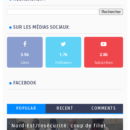
SUR LES MÉDIAS SOCIAUX:
3.5k
1.7k
2.8k
Likes
Followers
Subscribes
FACEBOOK
POPULAR
RECENT
COMMENTS
Nord-Est/Insécurité: coup de filet