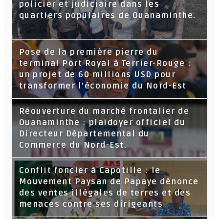
policier et judiciaire dans les
quartiers populaires de Ouanaminthe.
Pose de la première pierre du
terminal Port Royal à Terrier-Rouge :
un projet de 60 millions USD pour
transformer l’économie du Nord-Est
Réouverture du marché frontalier de
Ouanaminthe : plaidoyer officiel du
Directeur Départemental du
Commerce du Nord-Est.
Conflit foncier à Capotille : le
Mouvement Paysan de Papaye dénonce
des ventes illégales de terres et des
menaces contre ses dirigeants