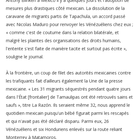
Antony Blinken à Mexico il y a quelques jours et l'adoption de
mesures plus drastiques côté mexicain. La dissolution de la
caravane de migrants partis de Tapachula, un accord passé
avec Nicolas Maduro pour renvoyer les Vénézuéliens chez eux ;
« comme c'est de coutume dans la relation bilatérale, et
malgré les plaintes des organisations des droits humains,
l'entente s'est faite de manière tacite et surtout pas écrite »,
souligne le journal.
À la frontière, un coup de filet des autorités mexicaines contre
les trafiquants fait d’ailleurs également la Une de la presse
mexicaine. « Les 31 migrants séquestrés pendant quatre jours
dans l'État [frontalier] de Tamaulipas ont été retrouvés sains et
saufs », titre La Razón. Ils seraient même 32, nous apprend le
quotidien mexicain puisqu'un bébé figurait parmi les rescapés
et qui n'avait pas été déclaré disparu. Parmi eux, 26
Vénézuéliens et six Honduriens enlevés sur la route reliant
Monterrey à Matamoros.