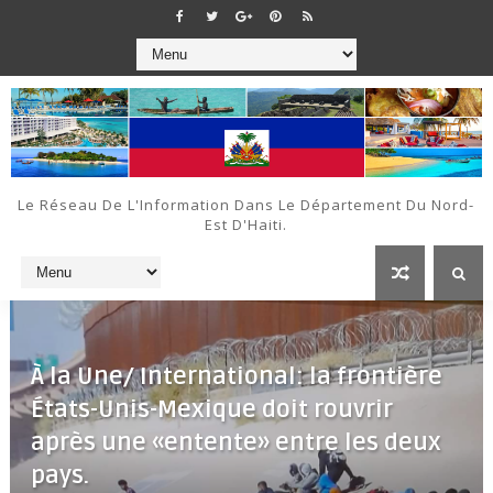
Le Réseau De L'Information Dans Le Département Du Nord-
Est D'Haiti.
À la Une/ International: la frontière
États-Unis-Mexique doit rouvrir
après une «entente» entre les deux
pays.