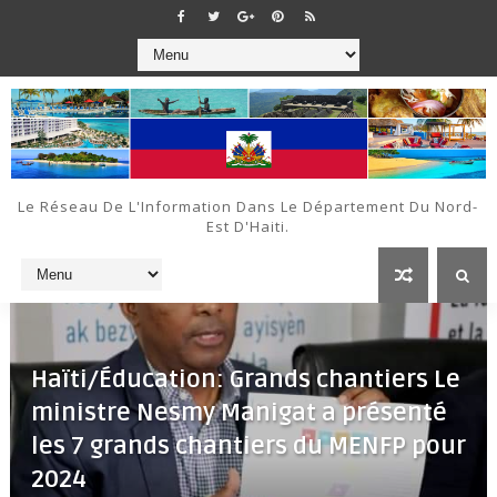
Le Réseau De L'Information Dans Le Département Du Nord-
Est D'Haiti.
Haïti/Éducation: Grands chantiers Le
ministre Nesmy Manigat a présenté
les 7 grands chantiers du MENFP pour
2024