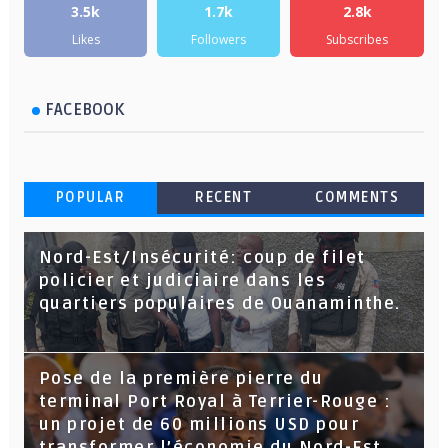
3.5k
1.7k
2.8k
Likes
Followers
Subscribes
FACEBOOK
POPULAR
RECENT
COMMENTS
Nord-Est/Insécurité: coup de filet
policier et judiciaire dans les
quartiers populaires de Ouanaminthe.
Pose de la première pierre du
terminal Port Royal à Terrier-Rouge :
un projet de 60 millions USD pour
transformer l’économie du Nord-Est