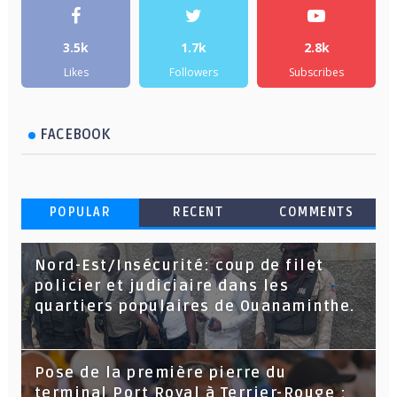
3.5k
1.7k
2.8k
Likes
Followers
Subscribes
FACEBOOK
POPULAR
RECENT
COMMENTS
Nord-Est/Insécurité: coup de filet
policier et judiciaire dans les
quartiers populaires de Ouanaminthe.
Pose de la première pierre du
terminal Port Royal à Terrier-Rouge :