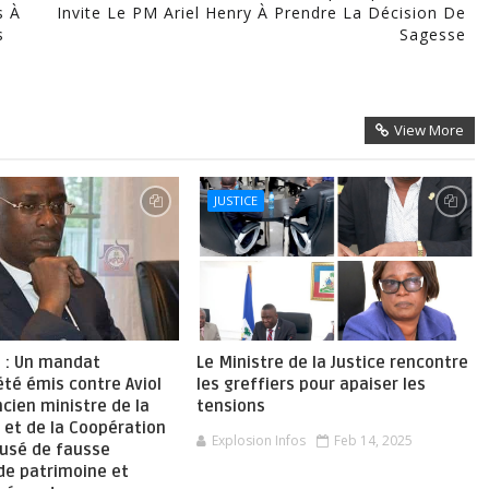
s À
Invite Le PM Ariel Henry À Prendre La Décision De
s
Sagesse
View More
JUSTICE
e : Un mandat
Le Ministre de la Justice rencontre
té émis contre Aviol
les greffiers pour apaiser les
ncien ministre de la
tensions
n et de la Coopération
Explosion Infos
Feb 14, 2025
cusé de fausse
de patrimoine et