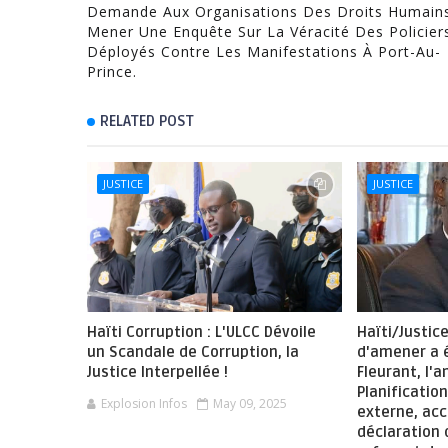
Demande Aux Organisations Des Droits Humain
Mener Une Enquête Sur La Véracité Des Policier
Déployés Contre Les Manifestations À Port-Au-
Prince.
RELATED POST
JUSTICE
JUSTICE
Haïti Corruption : L'ULCC Dévoile
Haïti/Justic
un Scandale de Corruption, la
d'amener a é
Justice Interpellée !
Fleurant, l'a
Planificatio
Explosion Infos
May 09, 2025
externe, ac
déclaration 