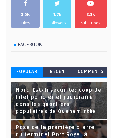
3.5k
1.7k
2.8k
Likes
Followers
Subscribes
FACEBOOK
POPULAR
RECENT
COMMENTS
Nord-Est/Insécurité: coup de
filet policier et judiciaire
dans les quartiers
populaires de Ouanaminthe.
Pose de la première pierre
du terminal Port Royal à