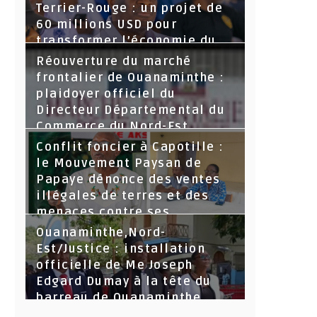
Terrier-Rouge : un projet de
60 millions USD pour
transformer l’économie du
Nord-Est
Réouverture du marché
frontalier de Ouanaminthe :
plaidoyer officiel du
Directeur Départemental du
Commerce du Nord-Est.
Conflit foncier à Capotille :
le Mouvement Paysan de
Papaye dénonce des ventes
illégales de terres et des
menaces contre ses
dirigeants
Ouanaminthe,Nord-
Est/Justice : installation
officielle de Me Joseph
Edgard Dumay à la tête du
barreau de Ouanaminthe.