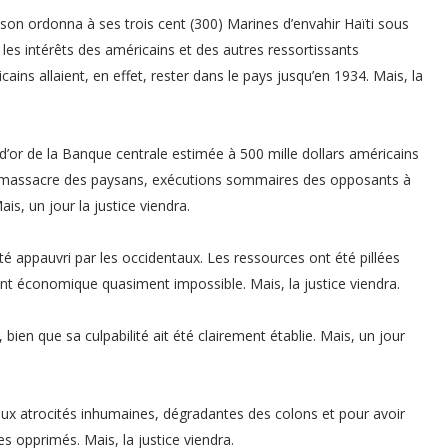
son ordonna à ses trois cent (300) Marines d’envahir Haïti sous
et les intérêts des américains et des autres ressortissants
ains allaient, en effet, rester dans le pays jusqu’en 1934. Mais, la
d’or de la Banque centrale estimée à 500 mille dollars américains
que: massacre des paysans, exécutions sommaires des opposants à
is, un jour la justice viendra.
été appauvri par les occidentaux. Les ressources ont été pillées
t économique quasiment impossible. Mais, la justice viendra.
en que sa culpabilité ait été clairement établie. Mais, un jour
 aux atrocités inhumaines, dégradantes des colons et pour avoir
es opprimés. Mais, la justice viendra.