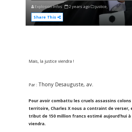
Explosion Infos
2 years ago
justice,
Share This
Mais, la justice viendra !
Thony Desauguste, av.
Par :
Pour avoir combattu les cruels assassins colons 
territoire, Charles X nous a contraint de verser,
tribut de 150 million francs estimé aujourd’hui à 
viendra.