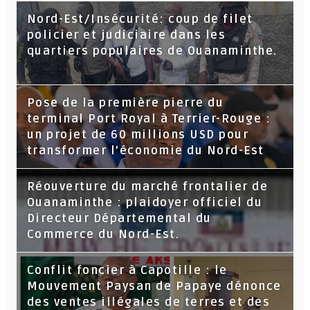
Nord-Est/Insécurité: coup de filet
policier et judiciaire dans les
quartiers populaires de Ouanaminthe.
Pose de la première pierre du
terminal Port Royal à Terrier-Rouge :
un projet de 60 millions USD pour
transformer l’économie du Nord-Est
Réouverture du marché frontalier de
Ouanaminthe : plaidoyer officiel du
Directeur Départemental du
Commerce du Nord-Est.
Conflit foncier à Capotille : le
Mouvement Paysan de Papaye dénonce
des ventes illégales de terres et des