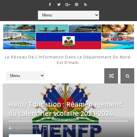
Le Réseau De L'Information Dans Le Département Du Nord-
Est D'Haiti.
Haïti/ Éducation : Réaménagement
du calendrier scolaire 2023-2024.
Explosion Infos
2 years ago
éducation,