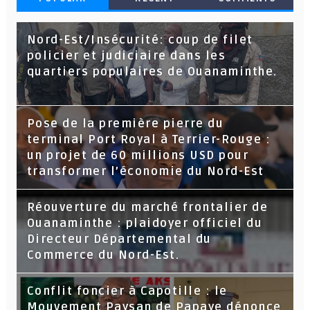
Nord-Est/Insécurité: coup de filet
policier et judiciaire dans les
quartiers populaires de Ouanaminthe.
Pose de la première pierre du
terminal Port Royal à Terrier-Rouge :
un projet de 60 millions USD pour
transformer l’économie du Nord-Est
Réouverture du marché frontalier de
Ouanaminthe : plaidoyer officiel du
Directeur Départemental du
Commerce du Nord-Est.
Conflit foncier à Capotille : le
Mouvement Paysan de Papaye dénonce