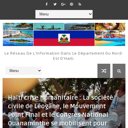
Le Réseau De L'Information Dans Le Département Du Nord-
Est D'Haiti.
Haïti crise humanitaire : La société
civile de Léogâne, le Mouvement
Point Final et le Congrès National
Ouanaminthe se mobilisent pour