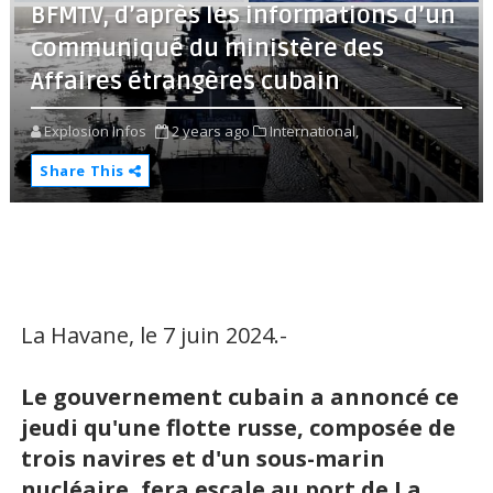
BFMTV, d’après les informations d’un
communiqué du ministère des
Affaires étrangères cubain
Explosion Infos
2 years ago
International,
Share This
La Havane, le 7 juin 2024.-
Le gouvernement cubain a annoncé ce
jeudi qu'une flotte russe, composée de
trois navires et d'un sous-marin
nucléaire, fera escale au port de La