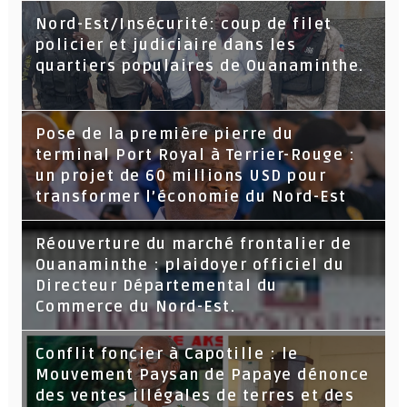
Nord-Est/Insécurité: coup de filet
policier et judiciaire dans les
quartiers populaires de Ouanaminthe.
Pose de la première pierre du
terminal Port Royal à Terrier-Rouge :
un projet de 60 millions USD pour
transformer l’économie du Nord-Est
Réouverture du marché frontalier de
Ouanaminthe : plaidoyer officiel du
Directeur Départemental du
Commerce du Nord-Est.
Conflit foncier à Capotille : le
Mouvement Paysan de Papaye dénonce
des ventes illégales de terres et des