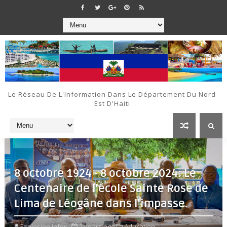
Le Réseau De L'Information Dans Le Département Du Nord-
Est D'Haiti.
8 octobre 1924 - 8 octobre 2024: Le
Centenaire de l'école Sainte Rose de
Lima de Léogâne dans l'impasse.
Explosion Infos
2 years ago
éducation,