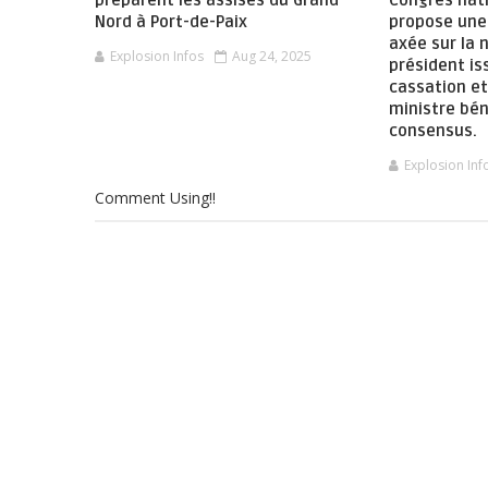
préparent les assises du Grand
Congrès nat
Nord à Port-de-Paix
propose une 
axée sur la 
Explosion Infos
Aug 24, 2025
président is
cassation et
ministre bén
consensus.
Explosion Inf
Comment Using!!