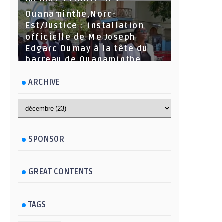
menaces contre ses
dirigeants
Ouanaminthe,Nord-
Est/Justice : installation
officielle de Me Joseph
Edgard Dumay à la tête du
barreau de Ouanaminthe.
ARCHIVE
SPONSOR
GREAT CONTENTS
TAGS