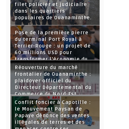
filet policier et judiciaire
dans les quartiers
populaires de Ouanaminthe.
Pose de la première pierre
du terminal Port Royal à
Terrier-Rouge : un projet de
60 millions USD pour
transformer l’économie du
Nord-Est
Réouverture du marché
frontalier de Ouanaminthe :
plaidoyer officiel du
Directeur Départemental du
Commerce du Nord-Est.
Conflit foncier à Capotille :
le Mouvement Paysan de
Papaye dénonce des ventes
illégales de terres et des