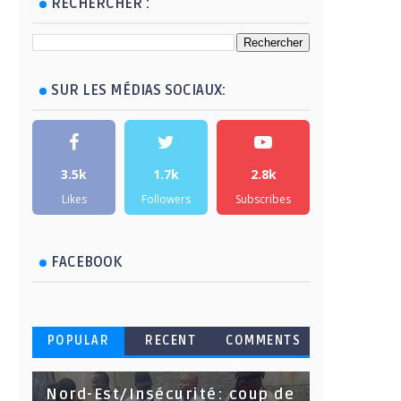
RECHERCHER :
SUR LES MÉDIAS SOCIAUX:
3.5k
1.7k
2.8k
Likes
Followers
Subscribes
FACEBOOK
POPULAR
RECENT
COMMENTS
Nord-Est/Insécurité: coup de