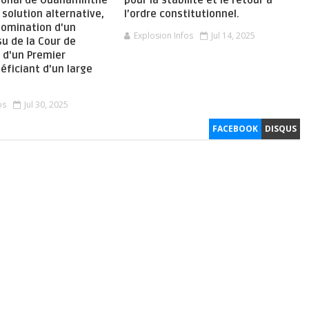
ional de Ouanaminthe
pour la stabilité et le retour à
solution alternative,
l’ordre constitutionnel.
nomination d'un
Explosion Infos
Jul 14, 2025
su de la Cour de
 d'un Premier
éficiant d'un large
os
Jul 30, 2025
FACEBOOK
DISQUS