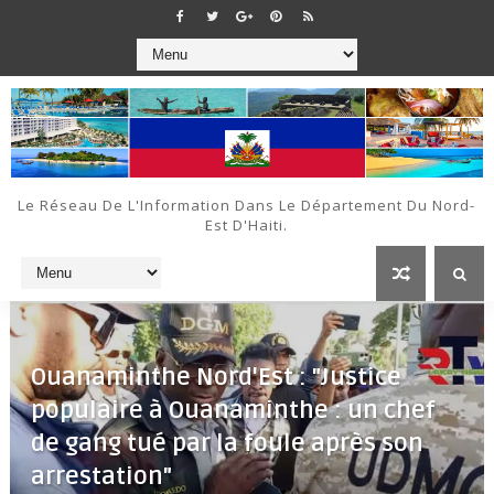
Le Réseau De L'Information Dans Le Département Du Nord-
Est D'Haiti.
Ouanaminthe Nord'Est : "Justice
populaire à Ouanaminthe : un chef
de gang tué par la foule après son
arrestation"