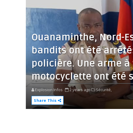
Ouanaminthe, Nord-Es
bandits ont été arrêté
policière. Une arme à
motocyclette ont été s
Explosion Infos
2 years ago
Sécurité,
Share This