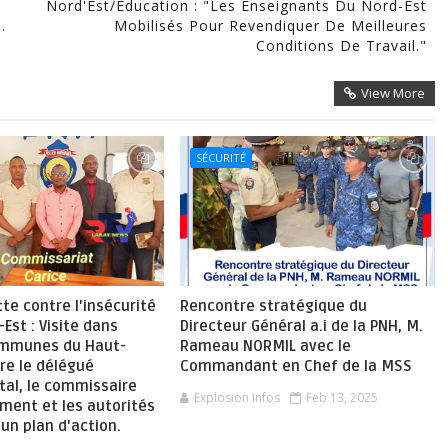
Nord'Est/Éducation : "Les Enseignants Du Nord-Est
.
Mobilisés Pour Revendiquer De Meilleures
Conditions De Travail."
View More
SÉCURITÉ
tte contre l'insécurité
Rencontre stratégique du
-Est : Visite dans
Directeur Général a.i de la PNH, M.
ommunes du Haut-
Rameau NORMIL avec le
re le délégué
Commandant en Chef de la MSS
al, le commissaire
Explosion Infos
Feb 13, 2025
ment et les autorités
 un plan d'action.