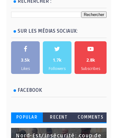
RECHERCHER :
SUR LES MÉDIAS SOCIAUX:
3.5k
1.7k
2.8k
Likes
Followers
Subscribes
FACEBOOK
POPULAR
RECENT
COMMENTS
Nord-Est/Insécurité: coup de