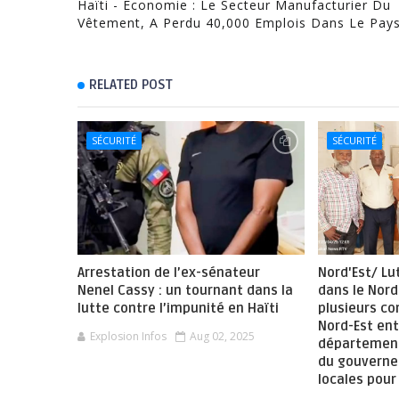
Haïti - Économie : Le Secteur Manufacturier Du
Vêtement, A Perdu 40,000 Emplois Dans Le Pays
RELATED POST
SÉCURITÉ
SÉCURITÉ
Arrestation de l’ex-sénateur
Nord'Est/ Lu
Nenel Cassy : un tournant dans la
dans le Nord
lutte contre l’impunité en Haïti
plusieurs c
Nord-Est ent
Explosion Infos
Aug 02, 2025
département
du gouverne
locales pour