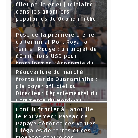
filet policier et judiciaire
dans les quartiers
populaires de Ouanaminthe.
Pose de la première pierre
du terminal Port Royal à
Terrier-Rouge : un projet de
60 millions USD pour
transformer l’économie du
Nord-Est
Réouverture du marché
frontalier de Ouanaminthe :
plaidoyer officiel du
Directeur Départemental du
Commerce du Nord-Est.
Conflit foncier à Capotille :
le Mouvement Paysan de
Papaye dénonce des ventes
illégales de terres et des