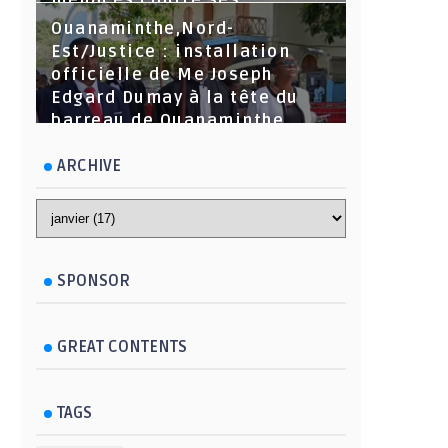
menaces contre ses
dirigeants
Ouanaminthe,Nord-
Est/Justice : installation
officielle de Me Joseph
Edgard Dumay à la tête du
barreau de Ouanaminthe.
ARCHIVE
SPONSOR
GREAT CONTENTS
TAGS