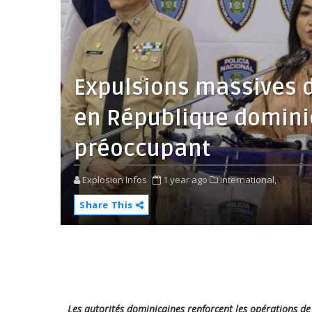
Expulsions massives d
en République dominic
préoccupant
Explosion Infos
1 year ago
International,
Share This
Les autorités dominicaines renforcent les opérations de 