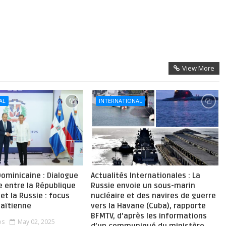
View More
AL
INTERNATIONAL
ominicaine : Dialogue
Actualités Internationales : La
 entre la République
Russie envoie un sous-marin
et la Russie : focus
nucléaire et des navires de guerre
haïtienne
vers la Havane (Cuba), rapporte
BFMTV, d’après les informations
os
May 02, 2025