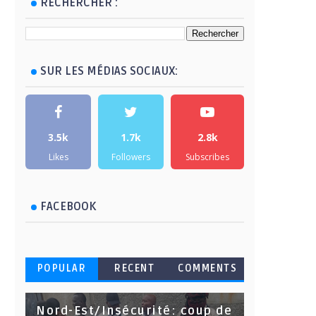
RECHERCHER :
SUR LES MÉDIAS SOCIAUX:
3.5k
1.7k
2.8k
Likes
Followers
Subscribes
FACEBOOK
POPULAR
RECENT
COMMENTS
Nord-Est/Insécurité: coup de