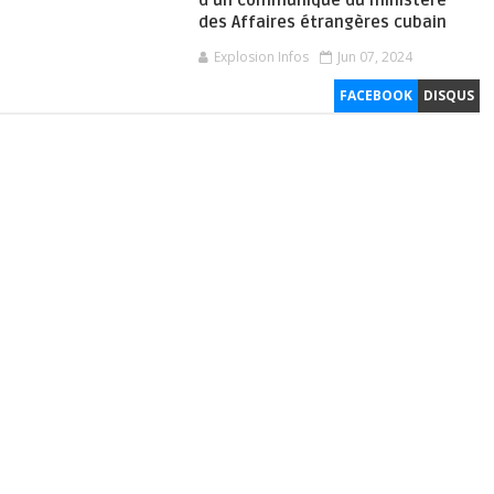
d’un communiqué du ministère
des Affaires étrangères cubain
Explosion Infos
Jun 07, 2024
FACEBOOK
DISQUS