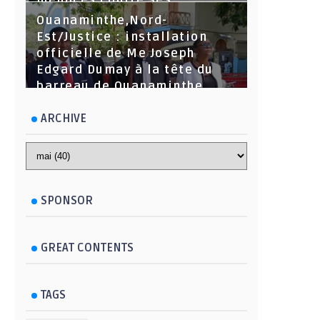
menaces contre ses
dirigeants
Ouanaminthe,Nord-
Est/Justice : installation
officielle de Me Joseph
Edgard Dumay à la tête du
barreau de Ouanaminthe.
ARCHIVE
SPONSOR
GREAT CONTENTS
TAGS