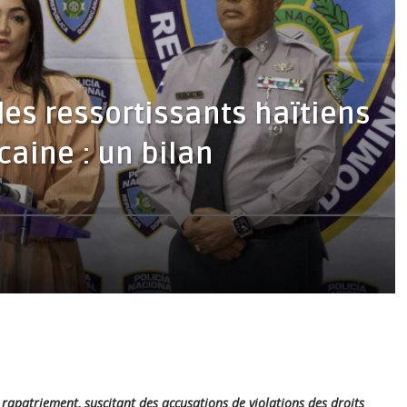
es ressortissants haïtiens
aine : un bilan
rapatriement, suscitant des accusations de violations des droits