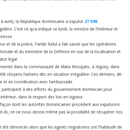
 à avril), la République dominicaine a expulsé
27 598
ulière. C’est ce qu’a indiqué ce lundi, la ministre de l’Intérieur et
 presse.
eur et de la police, Faride Raful a fait savoir que les opérations
ationale et du ministère de la Défense en vue de la localisation et
tut légal.
tes, menée dans la communauté de Mata Mosquito, à Higüey, dans
08 citoyens haïtiens dits en situation irrégulière. Ces derniers, dit-
ère et en coordination avec l’ambassade.
 participent à des efforts du gouvernement dominicain pour
intérieur, dans le respect des lois en vigueur.
 façon dont les autorités dominicaines procèdent aux expulsions
sent-ils, on ne nous donne même pas la possibilité de récupérer nos
 été dénoncés alors que les agents migratoires ont l’habitude de