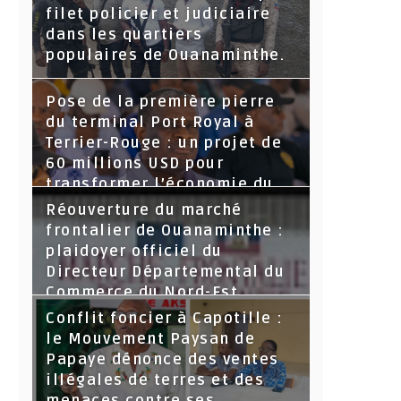
filet policier et judiciaire
dans les quartiers
populaires de Ouanaminthe.
Pose de la première pierre
du terminal Port Royal à
Terrier-Rouge : un projet de
60 millions USD pour
transformer l’économie du
Nord-Est
Réouverture du marché
frontalier de Ouanaminthe :
plaidoyer officiel du
Directeur Départemental du
Commerce du Nord-Est.
Conflit foncier à Capotille :
le Mouvement Paysan de
Papaye dénonce des ventes
illégales de terres et des