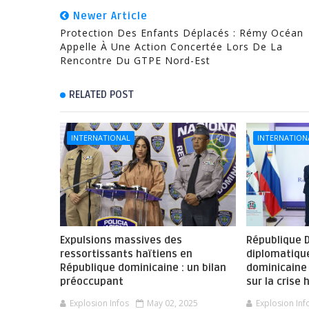
Newer Article
Protection Des Enfants Déplacés : Rémy Océan
Appelle À Une Action Concertée Lors De La
Rencontre Du GTPE Nord-Est
RELATED POST
INTERNATIONAL
INTERNATION
Expulsions massives des
République D
ressortissants haïtiens en
diplomatique
République dominicaine : un bilan
dominicaine 
préoccupant
sur la crise 
Explosion Infos
May 02, 2025
Explosion Inf