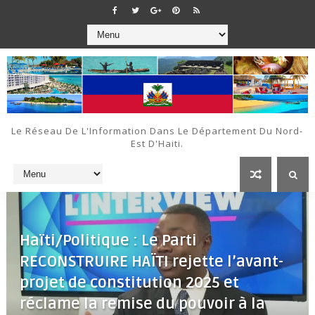
Le Réseau De L'Information Dans Le Département Du Nord-
Est D'Haiti.
Haïti/Politique : Le Parti
RECONSTRUIRE HAÏTI rejette l’avant-
projet de constitution 2025 et
réclame la remise du pouvoir à la