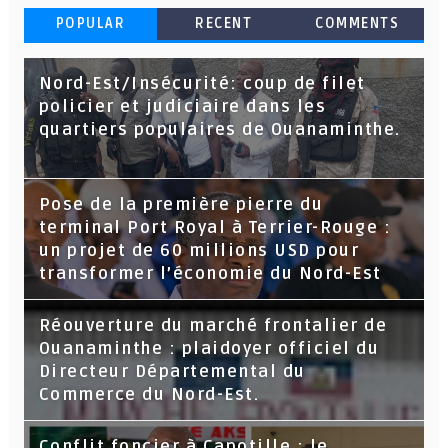
POPULAR
RECENT
COMMENTS
Nord-Est/Insécurité: coup de filet
policier et judiciaire dans les
quartiers populaires de Ouanaminthe.
Pose de la première pierre du
terminal Port Royal à Terrier-Rouge :
un projet de 60 millions USD pour
transformer l’économie du Nord-Est
Réouverture du marché frontalier de
Ouanaminthe : plaidoyer officiel du
Directeur Départemental du
Commerce du Nord-Est.
Conflit foncier à Capotille : le