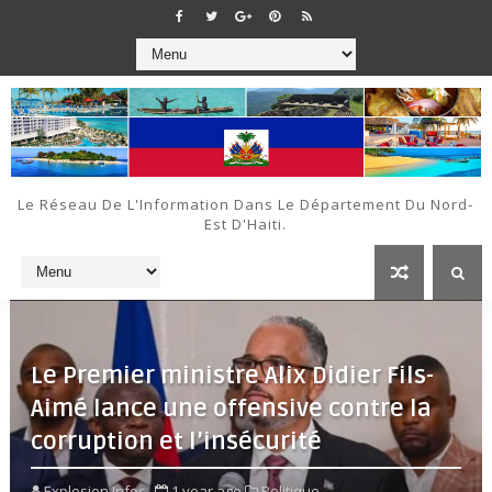
Le Réseau De L'Information Dans Le Département Du Nord-
Est D'Haiti.
Le Premier ministre Alix Didier Fils-
Aimé lance une offensive contre la
corruption et l’insécurité
Explosion Infos
1 year ago
Politique ,