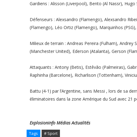
Gardiens : Alisson (Liverpool), Bento (Al Nassr), Hugo
Défenseurs : Alexsandro (Flamengo), Alexsandro Ribeiro
(Flamengo), Léo Ortiz (Flamengo), Marquinhos (PSG)
Milieux de terrain : Andreas Pereira (Fulham), Andre
(Manchester United), Ederson (Atalanta), Gerson (Fla
Attaquants : Antony (Betis), Estêvão (Palmeiras), Gab
Raphinha (Barcelone), Richarlison (Tottenham), Vinicius
Battu (4-1) par l’Argentine, sans Messi , lors de sa der
éliminatoires dans la zone Amérique du Sud avec 21 po
Explosioninfo
Médias
Actualités
Tags
# Sport