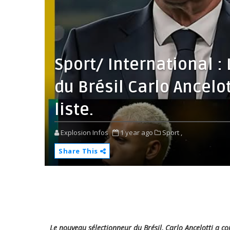
Sport/ International 
du Brésil Carlo Ancelo
liste.
Explosion Infos
1 year ago
Sport ,
Share This
Le nouveau sélectionneur du Brésil, Carlo Ancelotti a c