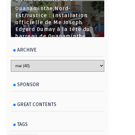
menaces contre ses
dirigeants
Ouanaminthe,Nord-
Est/Justice : installation
officielle de Me Joseph
Edgard Dumay à la tête du
barreau de Ouanaminthe.
ARCHIVE
SPONSOR
GREAT CONTENTS
TAGS