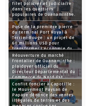
filet policier et judiciaire
dans les quartiers
populaires de Ouanaminthe.
Pose de la première pierre
du terminal Port Royal à
Terrier-Rouge : un projet de
60 millions USD pour
transformer l’économie du
Nord-Est
Réouverture du marché
frontalier de Ouanaminthe :
plaidoyer officiel du
Directeur Départemental du
Commerce du Nord-Est.
Conflit foncier à Capotille :
le Mouvement Paysan de
Papaye dénonce des ventes
illégales de terres et des