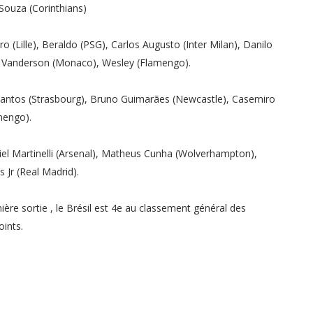
 Souza (Corinthians)
 (Lille), Beraldo (PSG), Carlos Augusto (Inter Milan), Danilo
, Vanderson (Monaco), Wesley (Flamengo).
y Santos (Strasbourg), Bruno Guimarães (Newcastle), Casemiro
mengo).
riel Martinelli (Arsenal), Matheus Cunha (Wolverhampton),
 Jr (Real Madrid).
nière sortie , le Brésil est 4e au classement général des
ints.