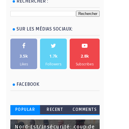
RECHERCHER :
SUR LES MÉDIAS SOCIAUX:
3.5k
1.7k
2.8k
Likes
Followers
Subscribes
FACEBOOK
POPULAR
RECENT
COMMENTS
Nord-Est/Insécurité: coup de