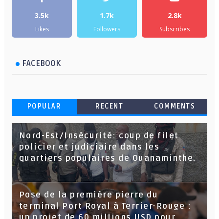
3.5k
1.7k
2.8k
Likes
Followers
Subscribes
FACEBOOK
POPULAR
RECENT
COMMENTS
Nord-Est/Insécurité: coup de filet
policier et judiciaire dans les
quartiers populaires de Ouanaminthe.
Pose de la première pierre du
terminal Port Royal à Terrier-Rouge :
un projet de 60 millions USD pour