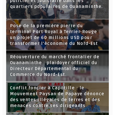
policier et judiciaire dans les
quartiers populaires de Ouanaminthe.
Pose de la première pierre du
terminal Port Royal à Terrier-Rouge :
un projet de 60 millions USD pour
transformer l’économie du Nord-Est
Réouverture du marché frontalier de
Ouanaminthe : plaidoyer officiel du
Directeur Départemental du
Commerce du Nord-Est.
Conflit foncier à Capotille : le
Mouvement Paysan de Papaye dénonce
des ventes illégales de terres et des
menaces contre ses dirigeants