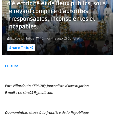
d'électricité et de lieux publics, sous
le regard complice d'autorités
irresponsables, inconscientes et
incapables.
Explosion Infos
12 months ago
Culture,
Share This
Culture
Par: Villardouin CERSINE; Journaliste d'investigation.
E-mail : cersine09@gmail.com
Ouanaminthe, située à la frontière de la République