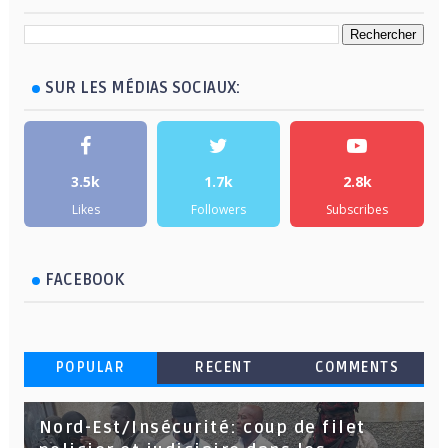
SUR LES MÉDIAS SOCIAUX:
3.5k
1.7k
2.8k
Likes
Followers
Subscribes
FACEBOOK
POPULAR
RECENT
COMMENTS
Nord-Est/Insécurité: coup de filet