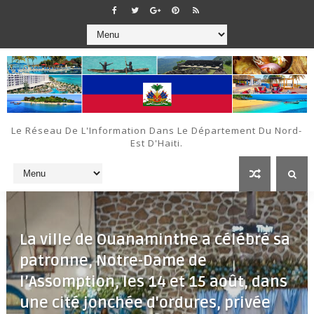
Le Réseau De L'Information Dans Le Département Du Nord-
Est D'Haiti.
La ville de Ouanaminthe a célébré sa
patronne, Notre-Dame de
l’Assomption, les 14 et 15 août, dans
une cité jonchée d'ordures, privée