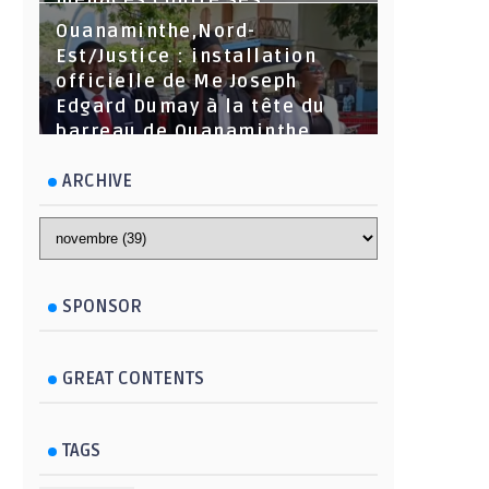
menaces contre ses
dirigeants
Ouanaminthe,Nord-
Est/Justice : installation
officielle de Me Joseph
Edgard Dumay à la tête du
barreau de Ouanaminthe.
ARCHIVE
SPONSOR
GREAT CONTENTS
TAGS