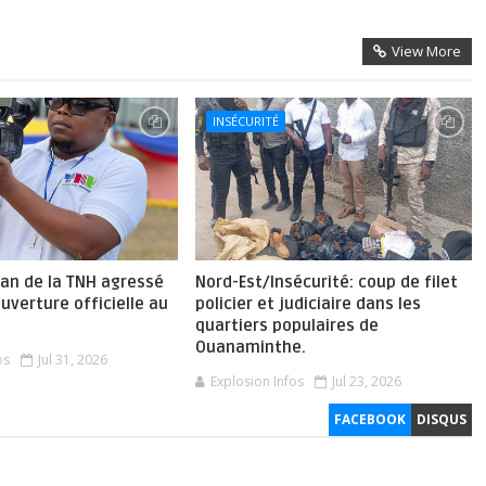
View More
INSÉCURITÉ
n de la TNH agressé
Nord-Est/Insécurité: coup de filet
ouverture officielle au
policier et judiciaire dans les
quartiers populaires de
Ouanaminthe.
os
Jul 31, 2026
Explosion Infos
Jul 23, 2026
FACEBOOK
DISQUS