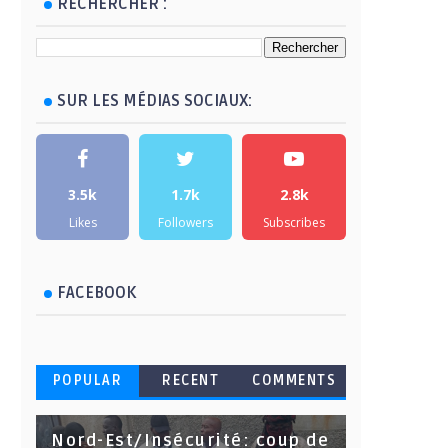
RECHERCHER :
SUR LES MÉDIAS SOCIAUX:
3.5k
1.7k
2.8k
Likes
Followers
Subscribes
FACEBOOK
POPULAR
RECENT
COMMENTS
Nord-Est/Insécurité: coup de