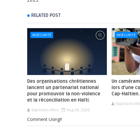
RELATED POST
INSÉCURITÉ
INSÉCURITÉ
Des organisations chrétiennes
Un camérama
lancent un partenariat national
lors d'une c
pour promouvoir la non-violence
Cap-Haïtien.
et la réconciliation en Haïti.
Explosion Inf
Explosion Infos
Aug 04, 2026
Comment Using!!