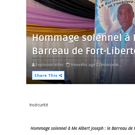
Hommage solennel à Me
Barreau de Fort-Libert
Explosion Infos
9 months ago
Insécurité ,
Share This
Insécurité
Hommage solennel à Me Albert Joseph : le Barreau de Fo