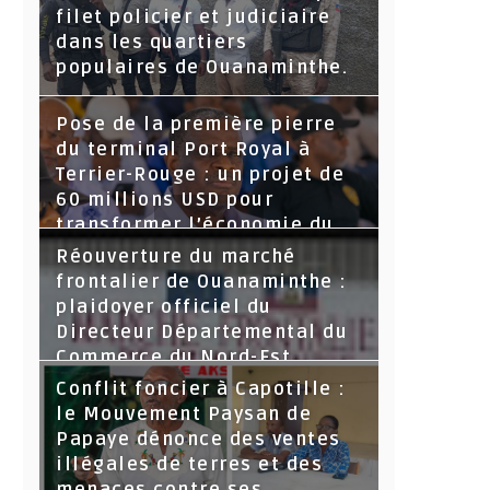
filet policier et judiciaire
dans les quartiers
populaires de Ouanaminthe.
Pose de la première pierre
du terminal Port Royal à
Terrier-Rouge : un projet de
60 millions USD pour
transformer l’économie du
Nord-Est
Réouverture du marché
frontalier de Ouanaminthe :
plaidoyer officiel du
Directeur Départemental du
Commerce du Nord-Est.
Conflit foncier à Capotille :
le Mouvement Paysan de
Papaye dénonce des ventes
illégales de terres et des