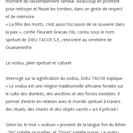
moment de rassemblement familial. Beaucoup en profitent
pour nettoyer et fleurir les tombes, dans un geste de respect
et de mémoire.
« La fête des morts, c’est aussi l’occasion de se souvenir dans
la paix », confie Fleurant Gracias Fils, connu sous le nom
spirituel de DIEU TACOE S.E., rencontré au cimetière de
Ouanaminthe.
Le vodou, pilier spirituel et culturel
Interrogé sur la signification du vodou, DIEU TACOE explique :
« Le vodou est une religion traditionnelle africaine fondée sur
le culte des divinités, des ancêtres et des forces invisibles. Il
permet d’entrer en relation avec le monde spirituel à travers
des rituels, des chants et des objets sacrés.» a-t-il précisé !
Selon lui, le mot « vodoun » provient de la langue fon du Bénin
: “Vo” signifie se purifier, et “Doun” signifie puiser. Le vodou