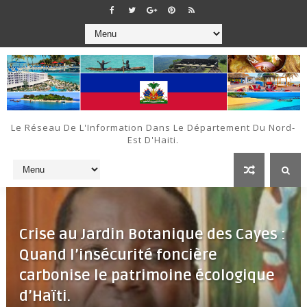
Le Réseau De L'Information Dans Le Département Du Nord-
Est D'Haiti.
Crise au Jardin Botanique des Cayes :
Quand l’insécurité foncière
carbonise le patrimoine écologique
d’Haïti.