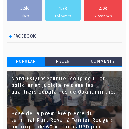
3.5k
1.7k
2.8k
Likes
Followers
Subscribes
FACEBOOK
POPULAR
RECENT
COMMENTS
Nord-Est/Insécurité: coup de filet
policier et judiciaire dans les
quartiers populaires de Ouanaminthe.
Pose de la première pierre du
terminal Port Royal à Terrier-Rouge :
un projet de 60 millions USD pour