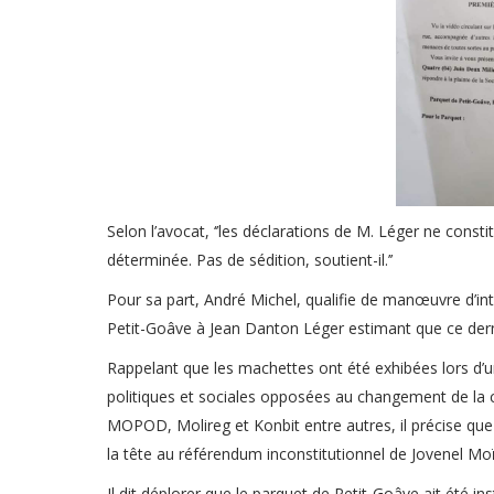
Selon l’avocat, ‘’les déclarations de M. Léger ne cons
déterminée. Pas de sédition, soutient-il.’’
Pour sa part, André Michel, qualifie de manœuvre d’inti
Petit-Goâve à Jean Danton Léger estimant que ce der
Rappelant que les machettes ont été exhibées lors d’
politiques et sociales opposées au changement de la c
MOPOD, Molireg et Konbit entre autres, il précise q
la tête au référendum inconstitutionnel de Jovenel Mo
Il dit déplorer que le parquet de Petit-Goâve ait été i