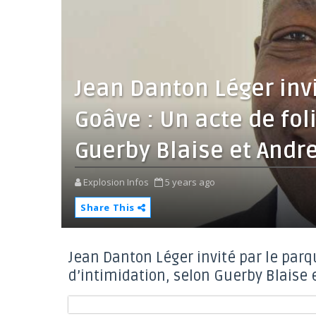
Jean Danton Léger invi
Goâve : Un acte de fol
Guerby Blaise et Andr
Explosion Infos
5 years ago
Share This
Jean Danton Léger invité par le parqu
d’intimidation, selon Guerby Blaise