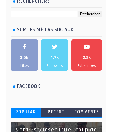
RECHERCHER :
SUR LES MÉDIAS SOCIAUX:
3.5k
1.7k
2.8k
Likes
Followers
Subscribes
FACEBOOK
POPULAR
RECENT
COMMENTS
Nord-Est/Insécurité: coup de