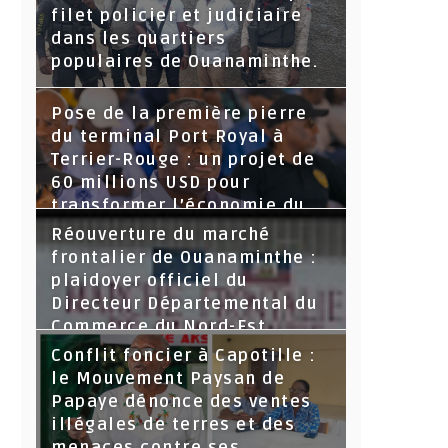
filet policier et judiciaire
dans les quartiers
populaires de Ouanaminthe.
Pose de la première pierre
du terminal Port Royal à
Terrier-Rouge : un projet de
60 millions USD pour
transformer l’économie du
Nord-Est
Réouverture du marché
frontalier de Ouanaminthe :
plaidoyer officiel du
Directeur Départemental du
Commerce du Nord-Est.
Conflit foncier à Capotille :
le Mouvement Paysan de
Papaye dénonce des ventes
illégales de terres et des