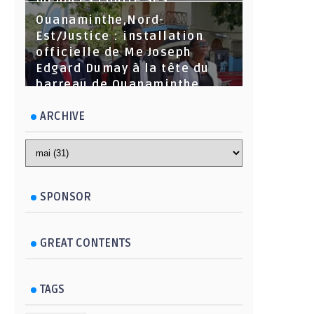
menaces contre ses
dirigeants
Ouanaminthe,Nord-
Est/Justice : installation
officielle de Me Joseph
Edgard Dumay à la tête du
barreau de Ouanaminthe.
ARCHIVE
SPONSOR
GREAT CONTENTS
TAGS