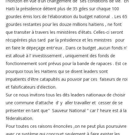
l'horizon en vue d'un changement de ses conditions de vie. En
Haïti la présidence détient plus de 35 gdes sur chaque 100
gourdes émis lors de l'élaboration du budget national . Les 65
gourdes restantes pour les douze millions haïtiens , ne font
que transiter à travers les ministères d'états. Celles-ci seront
récupérées plus tard par la présidence et les ministres pour
en faire le dépeçage entr'eux . Dans ce budget ,aucun fonds n'
est alloué à l' investissement , uniquement des fonds de
fonctionnement sont prévus pour la bande de rapaces . Est ce
pourquoi tous les Haïtiens qui se disent leaders sont
impatients d'être catapultés au pouvoir par ces faiseurs de roi
et falsificateurs d'élection.
Sur ce nous invitons tous les dits leaders nationaux de choisir
une commune d'attache d' y aller travailler et cesser de se
présenter en tant que" Sauveur National " car l' heure est á la
féderalisation.
Pour toutes ces raisons énoncées ,on ne peut plus poursuivre
avec ce système qui concourt seulement à faire exister les