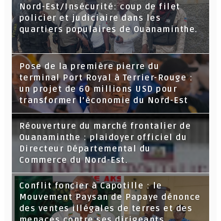
Nord-Est/Insécurité: coup de filet
policier et judiciaire dans les
quartiers populaires de Ouanaminthe.
Pose de la première pierre du
terminal Port Royal à Terrier-Rouge :
un projet de 60 millions USD pour
transformer l’économie du Nord-Est
Réouverture du marché frontalier de
Ouanaminthe : plaidoyer officiel du
Directeur Départemental du
Commerce du Nord-Est.
Conflit foncier à Capotille : le
Mouvement Paysan de Papaye dénonce
des ventes illégales de terres et des
menaces contre ses dirigeants