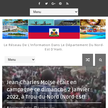
Le Réseau De L'Information Dans Le Département Du Nord-
Est D'Haiti.
Jean-Charles Moïse était en
campagne ce dimanche 2 janvier
2022, à Trou-du-Nord (Nord-Est).
Explosion Infos
5 years ago