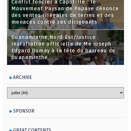
Conflit foncier à Capotille : le
Mouvement Paysan de Papaye dénonce
des ventes illégales de terres et des
menaces contre ses dirigeants
Ouanaminthe,Nord-Est/Justice :
installation officielle de Me Joseph
Edgard Dumay à la tête du barreau de
Ouanaminthe.
ARCHIVE
SPONSOR
GREAT CONTENTS