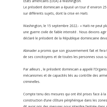
États américains (OEA) à Washington.
Le président dominicain a épuisé un tour d’ environ 2
sur différents sujets, dont la crise en Haïti.
Washington, le 15 septembre 2022.- « Haïti ne peut pl
une guerre civile de faible intensité . Nous devons ag
déclaré le président de la République dominicaine deva
Abinader a promis que son gouvernement fait et fera to
de ses concitoyens et de toutes les personnes sous sa 
Par ailleurs , le président dominicain a appelé l’Organi
mécanismes et de capacités liés au contrôle des arme
criminelles.
Compte tenu des mesures qui ont été prises face à la s
construction d’une clôture périphérique dans les zones 
dit avoir pris des mesures pour interdire l’entrée dans