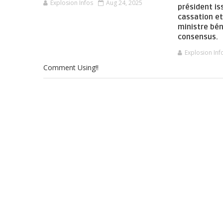
Explosion Infos
Aug 24, 2025
président is
cassation et
ministre bén
consensus.
Explosion Inf
Comment Using!!