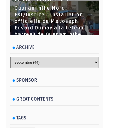
menaces contre ses
dirigeants
Ouanaminthe,Nord-
Est/Justice : installation
officielle de Me Joseph
Edgard Dumay à la tête du
barreau de Ouanaminthe.
ARCHIVE
SPONSOR
GREAT CONTENTS
TAGS