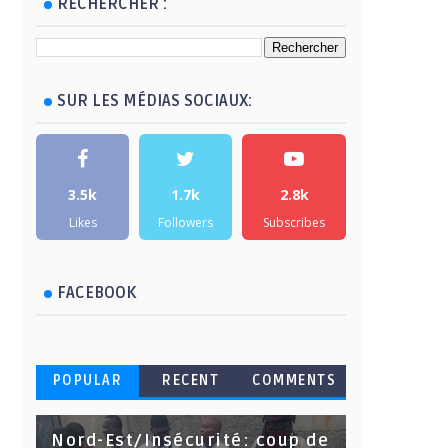
RECHERCHER :
SUR LES MÉDIAS SOCIAUX:
3.5k
1.7k
2.8k
Likes
Followers
Subscribes
FACEBOOK
POPULAR
RECENT
COMMENTS
Nord-Est/Insécurité: coup de