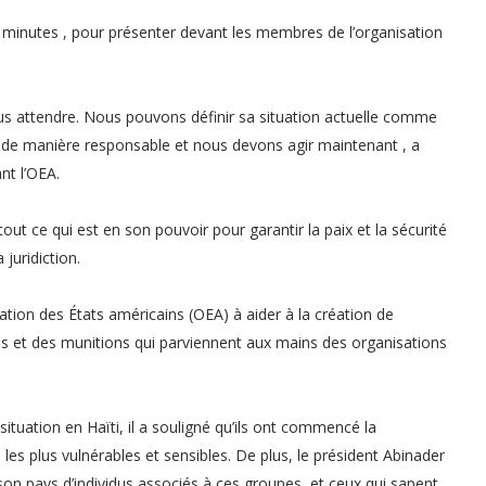
5 minutes , pour présenter devant les membres de l’organisation
us attendre. Nous pouvons définir sa situation actuelle comme
ir de manière responsable et nous devons agir maintenant , a
nt l’OEA.
ut ce qui est en son pouvoir pour garantir la paix et la sécurité
juridiction.
sation des États américains (OEA) à aider à la création de
s et des munitions qui parviennent aux mains des organisations
ituation en Haïti, il a souligné qu’ils ont commencé la
les plus vulnérables et sensibles. De plus, le président Abinader
 son pays d’individus associés à ces groupes, et ceux qui sapent