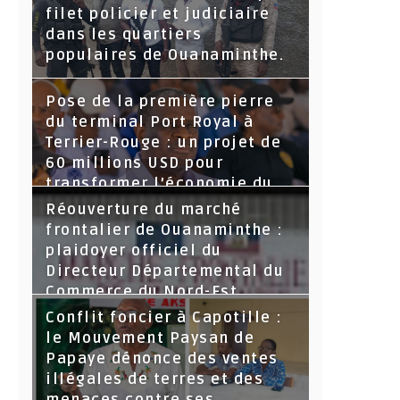
filet policier et judiciaire
dans les quartiers
populaires de Ouanaminthe.
Pose de la première pierre
du terminal Port Royal à
Terrier-Rouge : un projet de
60 millions USD pour
transformer l’économie du
Nord-Est
Réouverture du marché
frontalier de Ouanaminthe :
plaidoyer officiel du
Directeur Départemental du
Commerce du Nord-Est.
Conflit foncier à Capotille :
le Mouvement Paysan de
Papaye dénonce des ventes
illégales de terres et des