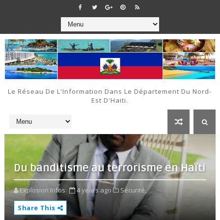
Le Réseau De L'Information Dans Le Département Du Nord-
Est D'Haiti.
Du banditisme au terrorisme en Haïti
Explosion Infos
4 years ago
Sécurité,
Share This