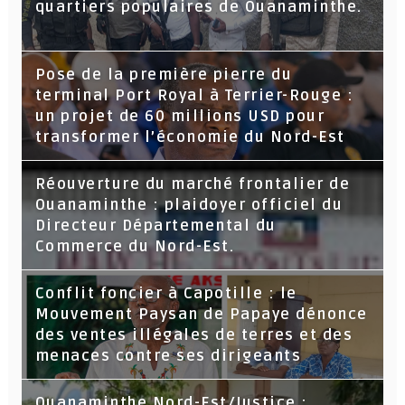
quartiers populaires de Ouanaminthe.
Pose de la première pierre du
terminal Port Royal à Terrier-Rouge :
un projet de 60 millions USD pour
transformer l’économie du Nord-Est
Réouverture du marché frontalier de
Ouanaminthe : plaidoyer officiel du
Directeur Départemental du
Commerce du Nord-Est.
Conflit foncier à Capotille : le
Mouvement Paysan de Papaye dénonce
des ventes illégales de terres et des
menaces contre ses dirigeants
Ouanaminthe,Nord-Est/Justice :