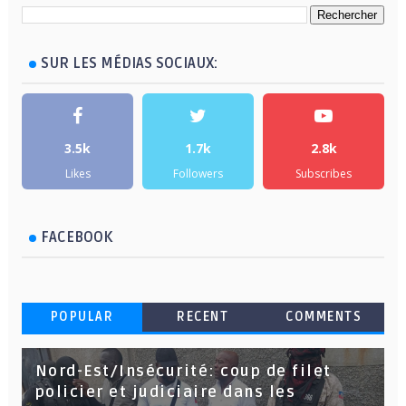
SUR LES MÉDIAS SOCIAUX:
3.5k
1.7k
2.8k
Likes
Followers
Subscribes
FACEBOOK
POPULAR
RECENT
COMMENTS
Nord-Est/Insécurité: coup de filet
policier et judiciaire dans les