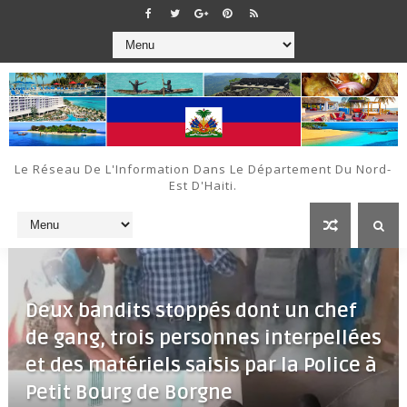
Le Réseau De L'Information Dans Le Département Du Nord-
Est D'Haiti.
Deux bandits stoppés dont un chef
de gang, trois personnes interpellées
et des matériels saisis par la Police à
Petit Bourg de Borgne