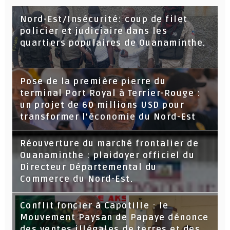
Nord-Est/Insécurité: coup de filet
policier et judiciaire dans les
quartiers populaires de Ouanaminthe.
Pose de la première pierre du
terminal Port Royal à Terrier-Rouge :
un projet de 60 millions USD pour
transformer l’économie du Nord-Est
Réouverture du marché frontalier de
Ouanaminthe : plaidoyer officiel du
Directeur Départemental du
Commerce du Nord-Est.
Conflit foncier à Capotille : le
Mouvement Paysan de Papaye dénonce
des ventes illégales de terres et des