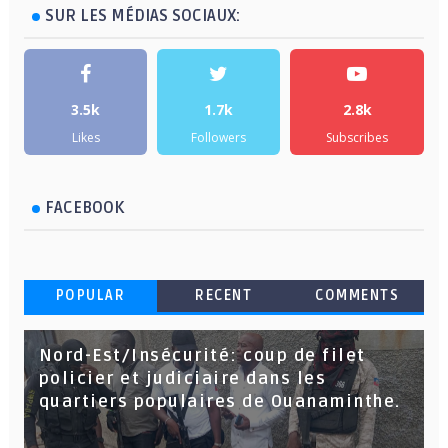
SUR LES MÉDIAS SOCIAUX:
3.5k
1.7k
2.8k
Likes
Followers
Subscribes
FACEBOOK
POPULAR
RECENT
COMMENTS
Nord-Est/Insécurité: coup de filet
policier et judiciaire dans les
quartiers populaires de Ouanaminthe.