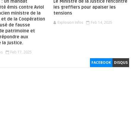
e : Un mandat
Le Ministre de la Justice rencontre
té émis contre Aviol
les greffiers pour apaiser les
ncien ministre de la
tensions
n et de la Coopération
Explosion Infos
Feb 14, 2025
cusé de fausse
de patrimoine et
 répondre aux
 la justice.
os
Feb 17, 2025
FACEBOOK
DISQUS