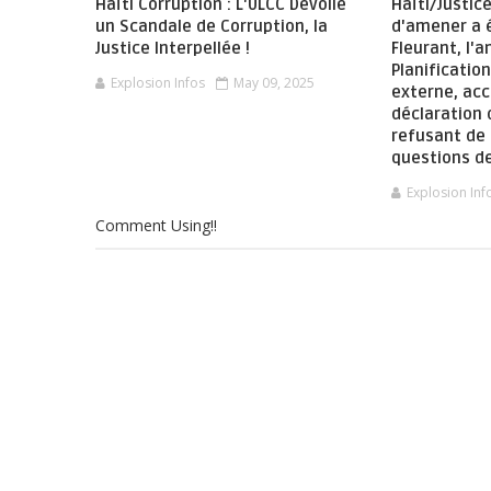
Haïti Corruption : L'ULCC Dévoile
Haïti/Justic
un Scandale de Corruption, la
d'amener a é
Justice Interpellée !
Fleurant, l'a
Planificatio
Explosion Infos
May 09, 2025
externe, ac
déclaration 
refusant de
questions de
Explosion Inf
Comment Using!!