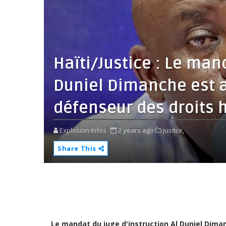
Haïti/Justice : Le mand
Duniel Dimanche est a
défenseur des droits 
Explosion Infos
2 years ago
justice,
Share This
Le mandat du juge d'instruction Al Duniel Diman