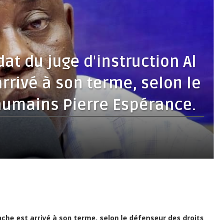
at du juge d'instruction Al
rrivé à son terme, selon le
humains Pierre Espérance.
che est arrivé à son terme, selon le défenseur des droits