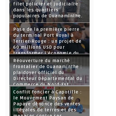
filet policier et judiciaire
dans les quartiers
populaires de Ouanaminthe.
Pose de la première pierre
du terminal Port Royal à
Terrier-Rouge : un projet de
60 millions USD pour
transformer l’économie du
Nord-Est
Réouverture du marché
frontalier de Ouanaminthe :
plaidoyer officiel du
Directeur Départemental du
Commerce du Nord-Est.
Conflit foncier à Capotille :
le Mouvement Paysan de
Papaye dénonce des ventes
illégales de terres et des