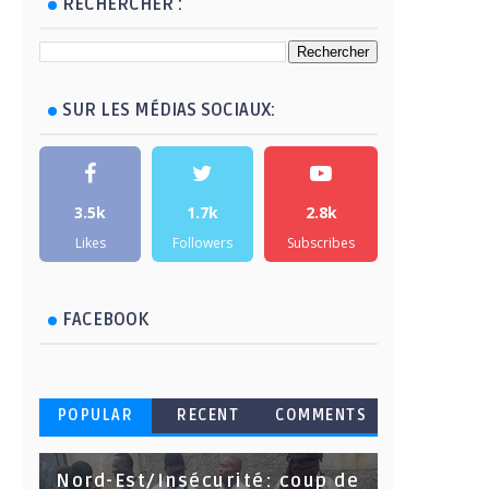
RECHERCHER :
SUR LES MÉDIAS SOCIAUX:
3.5k
1.7k
2.8k
Likes
Followers
Subscribes
FACEBOOK
POPULAR
RECENT
COMMENTS
Nord-Est/Insécurité: coup de