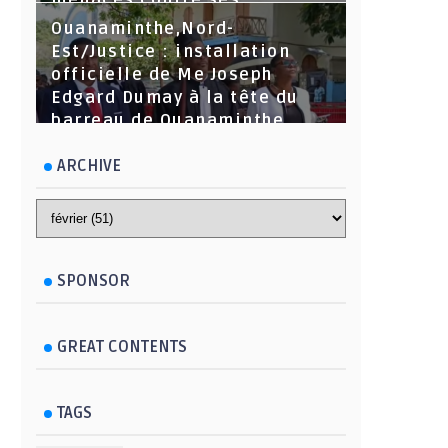
menaces contre ses
dirigeants
Ouanaminthe,Nord-
Est/Justice : installation
officielle de Me Joseph
Edgard Dumay à la tête du
barreau de Ouanaminthe.
ARCHIVE
SPONSOR
GREAT CONTENTS
TAGS