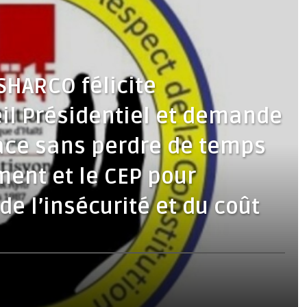
OSHARCO félicite
eil Présidentiel et demande
ace sans perdre de temps
ent et le CEP pour
e l’insécurité et du coût