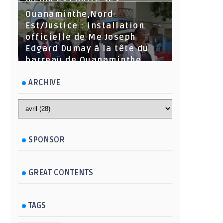
menaces contre ses
dirigeants
Ouanaminthe,Nord-
Est/Justice : installation
officielle de Me Joseph
Edgard Dumay à la tête du
barreau de Ouanaminthe.
ARCHIVE
SPONSOR
GREAT CONTENTS
TAGS