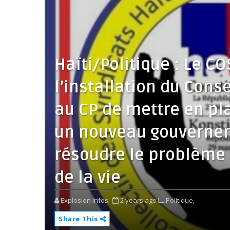
Haïti/Politique : Le C
l’installation du Cons
au CP de mettre en pl
un nouveau gouvernem
résoudre le problème d
de la vie
Explosion Infos
2 years ago
Politique,
Share This