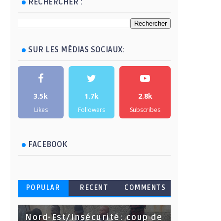
RECHERCHER :
SUR LES MÉDIAS SOCIAUX:
3.5k
1.7k
2.8k
Likes
Followers
Subscribes
FACEBOOK
POPULAR
RECENT
COMMENTS
Nord-Est/Insécurité: coup de