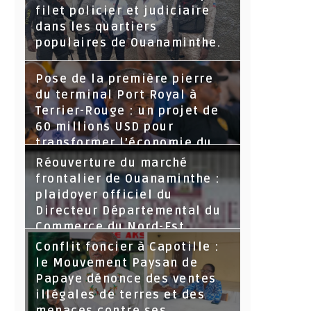
filet policier et judiciaire
dans les quartiers
populaires de Ouanaminthe.
Pose de la première pierre
du terminal Port Royal à
Terrier-Rouge : un projet de
60 millions USD pour
transformer l’économie du
Nord-Est
Réouverture du marché
frontalier de Ouanaminthe :
plaidoyer officiel du
Directeur Départemental du
Commerce du Nord-Est.
Conflit foncier à Capotille :
le Mouvement Paysan de
Papaye dénonce des ventes
illégales de terres et des