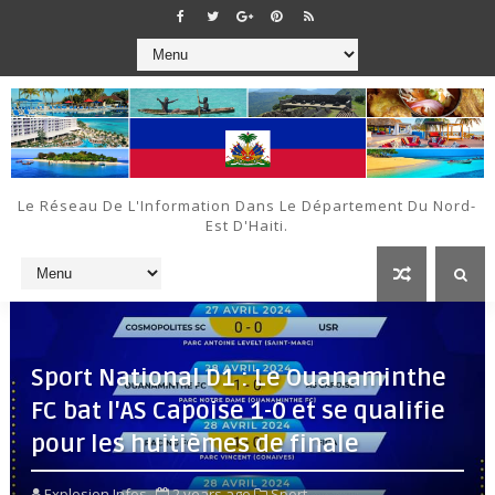
Le Réseau De L'Information Dans Le Département Du Nord-
Est D'Haiti.
Sport National D1 : Le Ouanaminthe
FC bat l'AS Capoise 1-0 et se qualifie
pour les huitièmes de finale
Explosion Infos
2 years ago
Sport,