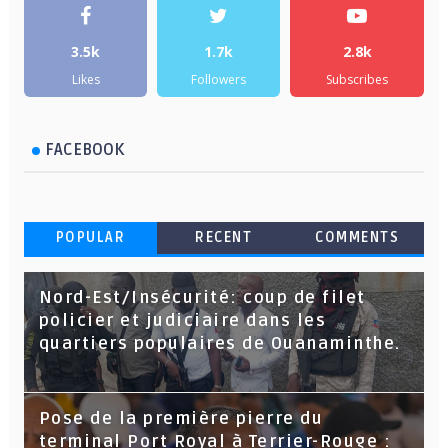
3.5k
1.7k
2.8k
Likes
Followers
Subscribes
FACEBOOK
POPULAR
RECENT
COMMENTS
Nord-Est/Insécurité: coup de filet
policier et judiciaire dans les
quartiers populaires de Ouanaminthe.
Pose de la première pierre du
terminal Port Royal à Terrier-Rouge :