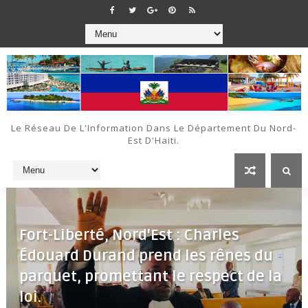
Le Réseau De L'Information Dans Le Département Du Nord-
Est D'Haiti.
Fort-Liberté, Nord'Est : Charles
Édouard Durand prend les rênes du
parquet, promettant le respect de la
loi.