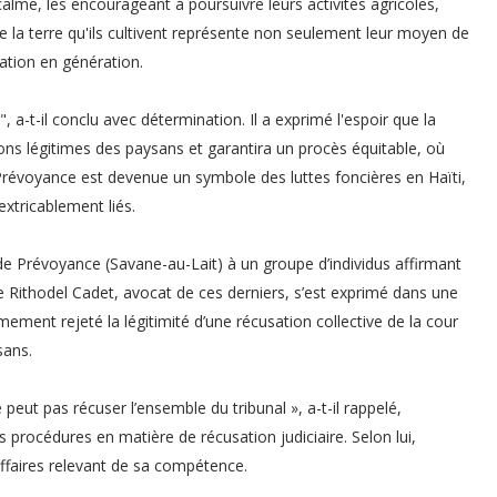
calme, les encourageant à poursuivre leurs activités agricoles,
 que la terre qu'ils cultivent représente non seulement leur moyen de
ation en génération.
", a-t-il conclu avec détermination. Il a exprimé l'espoir que la
ns légitimes des paysans et garantira un procès équitable, où
 Prévoyance est devenue un symbole des luttes foncières en Haïti,
extricablement liés.
de Prévoyance (Savane-au-Lait) à un groupe d’individus affirmant
e Rithodel Cadet, avocat de ces derniers, s’est exprimé dans une
mement rejeté la légitimité d’une récusation collective de la cour
sans.
eut pas récuser l’ensemble du tribunal », a-t-il rappelé,
 procédures en matière de récusation judiciaire. Selon lui,
affaires relevant de sa compétence.