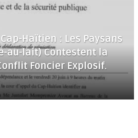
 Cap-Haïtien : Les Paysans
-au-lait) Contestent la
onflit Foncier Explosif.