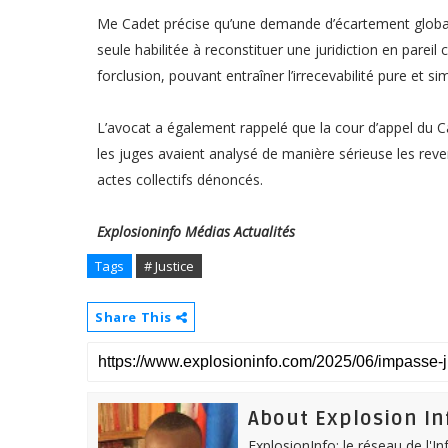
Me Cadet précise qu’une demande d’écartement global d
seule habilitée à reconstituer une juridiction en pareil
forclusion, pouvant entraîner l’irrecevabilité pure et s
L’avocat a également rappelé que la cour d’appel du Cap
les juges avaient analysé de manière sérieuse les reve
actes collectifs dénoncés.
Explosioninfo Médias Actualités
Tags
# Justice
Share This
About Explosion In
ExplosionInfo: le réseau de l'I