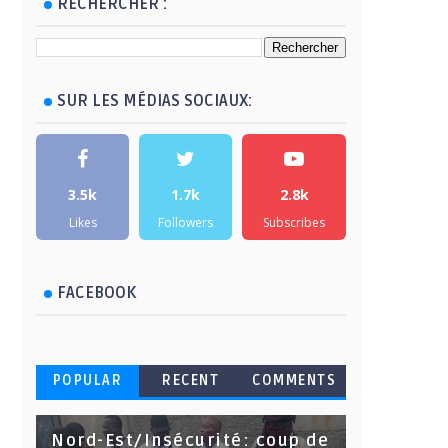
RECHERCHER :
SUR LES MÉDIAS SOCIAUX:
3.5k
1.7k
2.8k
Likes
Followers
Subscribes
FACEBOOK
POPULAR
RECENT
COMMENTS
Nord-Est/Insécurité: coup de