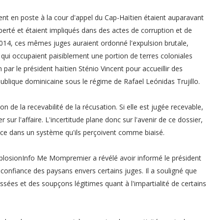
t en poste à la cour d'appel du Cap-Haïtien étaient auparavant
berté et étaient impliqués dans des actes de corruption et de
 2014, ces mêmes juges auraient ordonné l'expulsion brutale,
 qui occupaient paisiblement une portion de terres coloniales
 par le président haïtien Sténio Vincent pour accueillir des
blique dominicaine sous le régime de Rafael Leónidas Trujillo.
n de la recevabilité de la récusation. Si elle est jugée recevable,
sur l'affaire. L'incertitude plane donc sur l'avenir de ce dossier,
tice dans un système qu'ils perçoivent comme biaisé.
xplosionInfo Me Mompremier a révélé avoir informé le président
confiance des paysans envers certains juges. Il a souligné que
sées et des soupçons légitimes quant à l'impartialité de certains