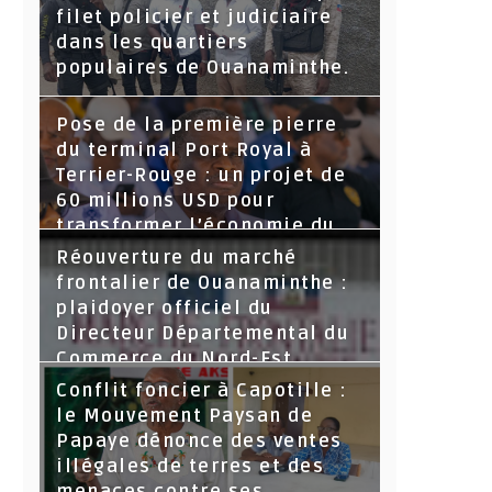
filet policier et judiciaire
dans les quartiers
populaires de Ouanaminthe.
Pose de la première pierre
du terminal Port Royal à
Terrier-Rouge : un projet de
60 millions USD pour
transformer l’économie du
Nord-Est
Réouverture du marché
frontalier de Ouanaminthe :
plaidoyer officiel du
Directeur Départemental du
Commerce du Nord-Est.
Conflit foncier à Capotille :
le Mouvement Paysan de
Papaye dénonce des ventes
illégales de terres et des