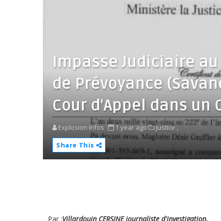
Impasse Judiciaire au
de Prévoyance (Savane
Cour d'Appel dans un C
Explosion Infos
1 year ago
Justice ,
Share This
Par :
Villardouin CERSINE journaliste d'investigation.