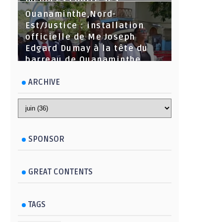
menaces contre ses
dirigeants
Ouanaminthe,Nord-
Est/Justice : installation
officielle de Me Joseph
Edgard Dumay à la tête du
barreau de Ouanaminthe.
ARCHIVE
SPONSOR
GREAT CONTENTS
TAGS