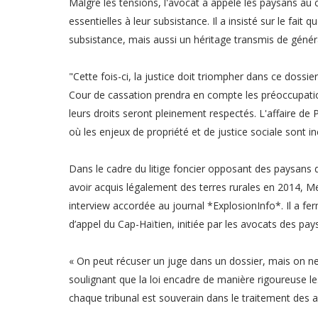
Malgré les tensions, l'avocat a appelé les paysans au 
essentielles à leur subsistance. Il a insisté sur le fait
subsistance, mais aussi un héritage transmis de génér
"Cette fois-ci, la justice doit triompher dans ce dossier
Cour de cassation prendra en compte les préoccupatio
leurs droits seront pleinement respectés. L'affaire de
où les enjeux de propriété et de justice sociale sont in
Dans le cadre du litige foncier opposant des paysans 
avoir acquis légalement des terres rurales en 2014, M
interview accordée au journal *ExplosionInfo*. Il a fer
d’appel du Cap-Haïtien, initiée par les avocats des pay
« On peut récuser un juge dans un dossier, mais on ne p
soulignant que la loi encadre de manière rigoureuse les
chaque tribunal est souverain dans le traitement des 