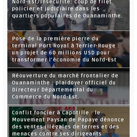
Nord-Est/Insécurité: coup de filet
policier et judiciaire dans les
quartiers populaires de Ouanaminthe.
Pose de la première pierre du
terminal Port Royal à Terrier-Rouge :
un projet de 60 millions USD pour
transformer l’économie du Nord-Est
Réouverture du marché frontalier de
Ouanaminthe : plaidoyer officiel du
Directeur Départemental du
Commerce du Nord-Est.
Conflit foncier à Capotille : le
Mouvement Paysan de Papaye dénonce
des ventes illégales de terres et des
menaces contre ses dirigeants