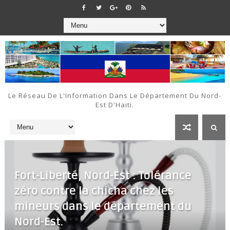
Le Réseau De L'Information Dans Le Département Du Nord-
Est D'Haiti.
Fort-Liberté, Nord-Est : Tolérance
zéro contre la chicha chez les
mineurs dans le département du
Nord-Est.