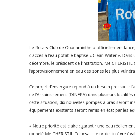
Le Rotary Club de Ouanaminthe a officiellement lan
d’accès à l’eau potable baptisé « Clean Water ». Dans
décembre, le président de l’institution, Me CHERISTIL Ce
l’approvisionnement en eau des zones les plus vulnéra
Ce projet d’envergure répond à un besoin pressant : l’
de l’Assainissement (DINEPA) dans plusieurs localités 
cette situation, dix nouvelles pompes à bras seront i
équipements existants seront remis en état par les équ
« Notre priorité est claire : garantir une eau réellemen
rappelé Me CHERISTIL Celucsa. ''Le projet intègre égal