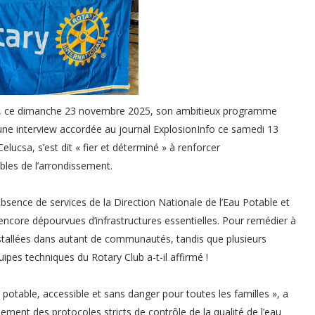
cé, ce dimanche 23 novembre 2025, son ambitieux programme
 une interview accordée au journal ExplosionInfo ce samedi 13
lucsa, s’est dit « fier et déterminé » à renforcer
bles de l’arrondissement.
absence de services de la Direction Nationale de l’Eau Potable et
encore dépourvues d’infrastructures essentielles. Pour remédier à
nstallées dans autant de communautés, tandis que plusieurs
ipes techniques du Rotary Club a-t-il affirmé !
t potable, accessible et sans danger pour toutes les familles », a
ement des protocoles stricts de contrôle de la qualité de l’eau