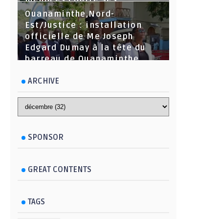
menaces contre ses
dirigeants
Ouanaminthe,Nord-
Est/Justice : installation
officielle de Me Joseph
Edgard Dumay à la tête du
barreau de Ouanaminthe.
ARCHIVE
SPONSOR
GREAT CONTENTS
TAGS