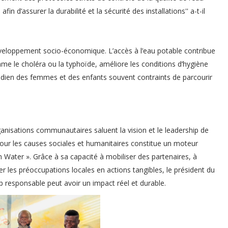
in d’assurer la durabilité et la sécurité des installations'' a-t-il
 développement socio-économique. L’accès à l’eau potable contribue
me le choléra ou la typhoïde, améliore les conditions d’hygiène
otidien des femmes et des enfants souvent contraints de parcourir
ganisations communautaires saluent la vision et le leadership de
ur les causes sociales et humanitaires constitue un moteur
 Water ». Grâce à sa capacité à mobiliser des partenaires, à
les préoccupations locales en actions tangibles, le président du
p responsable peut avoir un impact réel et durable.