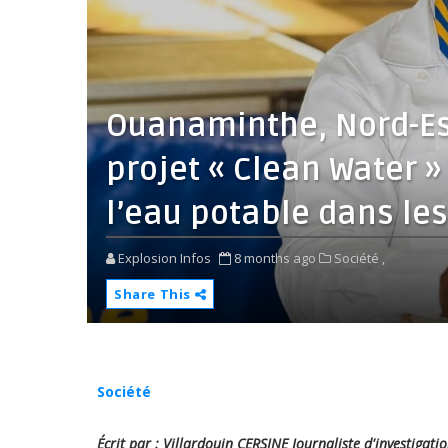
Ouanaminthe, Nord-Est
projet « Clean Water »
l’eau potable dans les
Explosion Infos
8 months ago
Société ,
Share This
Société
Écrit par : Villardouin CERSINE Journaliste d'investigati