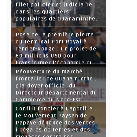
filet policier et judiciaire
dans les quartiers
populaires de Ouanaminthe.
Pose de la première pierre
du terminal Port Royal à
Terrier-Rouge : un projet de
60 millions USD pour
transformer l’économie du
Nord-Est
Réouverture du marché
frontalier de Ouanaminthe :
plaidoyer officiel du
Directeur Départemental du
Commerce du Nord-Est.
Conflit foncier à Capotille :
le Mouvement Paysan de
Papaye dénonce des ventes
illégales de terres et des