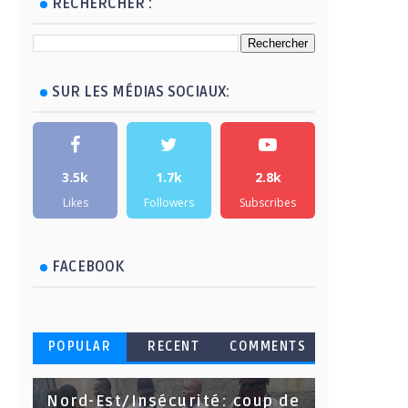
RECHERCHER :
SUR LES MÉDIAS SOCIAUX:
3.5k
1.7k
2.8k
Likes
Followers
Subscribes
FACEBOOK
POPULAR
RECENT
COMMENTS
Nord-Est/Insécurité: coup de