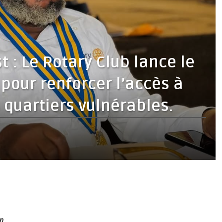
 : Le Rotary Club lance le
 pour renforcer l’accès à
 quartiers vulnérables.
on